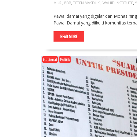
MURI
,
PBB
,
TETEN MASDUKI
,
WAHID INSTITUTE
,
Y
Pawai damai yang digelar dari Monas hin
Pawai Damai yang diikuiti komunitas terb
READ MORE
Nasional
Politik