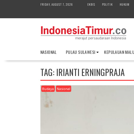
S
FRIDAY, AUGUST 7, 2026
EKBIS
POLITIK
HUKUM
k
i
p
t
o
c
o
NASIONAL
PULAU SULAWESI
KEPULAUAN MAL
n
t
e
TAG:
IRIANTI ERNINGPRAJA
n
t
Budaya
Nasional