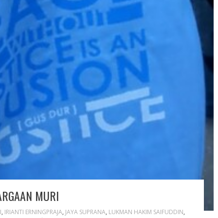
ARGAAN MURI
I
,
IRIANTI ERNINGPRAJA
,
JAYA SUPRANA
,
LUKMAN HAKIM SAIFUDDIN
,