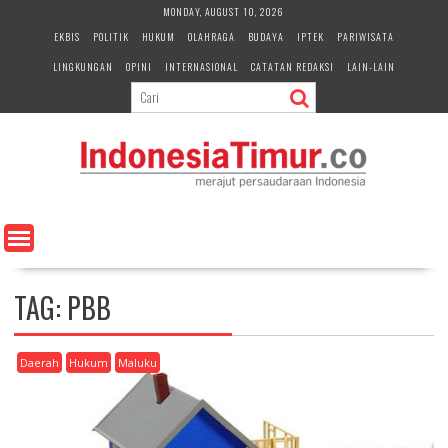
S
MONDAY, AUGUST 10, 2026
k
EKBIS
POLITIK
HUKUM
OLAHRAGA
BUDAYA
IPTEK
PARIWISATA
i
LINGKUNGAN
OPINI
INTERNASIONAL
CATATAN REDAKSI
LAIN-LAIN
p
t
o
c
o
n
t
e
n
t
TAG:
PBB
Daerah
Hukum
Maluku