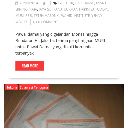
23/09/2014
GUS DUR
,
HARI DAMAI
,
IRIANTI
ERNINGPRAJA
,
JAYA SUPRANA
,
LUKMAN HAKIM SAIFUDDIN
,
MURI
,
PBB
,
TETEN MASDUKI
,
WAHID INSTITUTE
,
YENNY
WAHID
0 COMMENT
Pawai damai yang digelar dari Monas hingga
Bundaran HI, Jakarta, terima penghargaan MURI
untuk Pawai Damai yang diikuiti komunitas
terbanyak.
READ MORE
Hukum
Sulawesi Tenggara