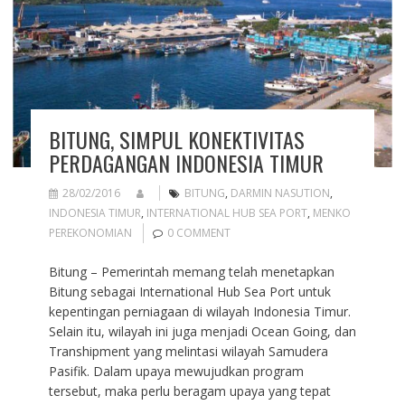
BITUNG, SIMPUL KONEKTIVITAS
PERDAGANGAN INDONESIA TIMUR
28/02/2016
BITUNG
,
DARMIN NASUTION
,
INDONESIA TIMUR
,
INTERNATIONAL HUB SEA PORT
,
MENKO
PEREKONOMIAN
0 COMMENT
Bitung – Pemerintah memang telah menetapkan
Bitung sebagai International Hub Sea Port untuk
kepentingan perniagaan di wilayah Indonesia Timur.
Selain itu, wilayah ini juga menjadi Ocean Going, dan
Transhipment yang melintasi wilayah Samudera
Pasifik. Dalam upaya mewujudkan program
tersebut, maka perlu beragam upaya yang tepat