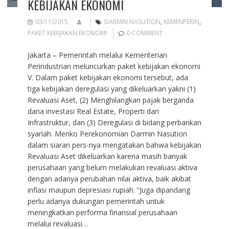
KEBIJAKAN EKONOMI
03/11/2015
DARMIN NASUTION
,
KEMENPERIN
,
PAKET KEBIJAKAN EKONOMI
0 COMMENT
Jakarta – Pemerintah melalui Kementerian
Perindustrian meluncurkan paket kebijakan ekonomi
V. Dalam paket kebijakan ekonomi tersebut, ada
tiga kebijakan deregulasi yang dikeluarkan yakni (1)
Revaluasi Aset, (2) Menghilangkan pajak berganda
dana investasi Real Estate, Properti dan
Infrastruktur, dan (3) Deregulasi di bidang perbankan
syariah. Menko Perekonomian Darmin Nasution
dalam siaran pers-nya mengatakan bahwa kebijakan
Revaluasi Aset dikeluarkan karena masih banyak
perusahaan yang belum melakukan revaluasi aktiva
dengan adanya perubahan nilai aktiva, baik akibat
inflasi maupun depresiasi rupiah. “Juga dipandang
perlu adanya dukungan pemerintah untuk
meningkatkan performa finansial perusahaan
melalui revaluasi…