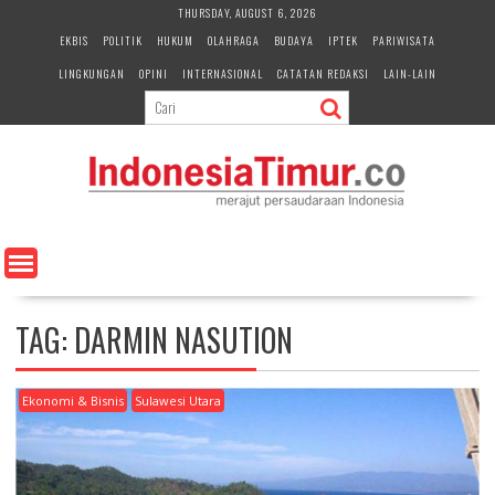
S
THURSDAY, AUGUST 6, 2026
k
EKBIS
POLITIK
HUKUM
OLAHRAGA
BUDAYA
IPTEK
PARIWISATA
i
LINGKUNGAN
OPINI
INTERNASIONAL
CATATAN REDAKSI
LAIN-LAIN
p
t
o
c
o
n
t
e
n
t
TAG:
DARMIN NASUTION
Ekonomi & Bisnis
Sulawesi Utara