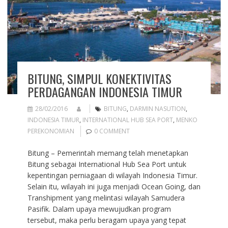
BITUNG, SIMPUL KONEKTIVITAS
PERDAGANGAN INDONESIA TIMUR
28/02/2016
BITUNG
,
DARMIN NASUTION
,
INDONESIA TIMUR
,
INTERNATIONAL HUB SEA PORT
,
MENKO
PEREKONOMIAN
0 COMMENT
Bitung – Pemerintah memang telah menetapkan
Bitung sebagai International Hub Sea Port untuk
kepentingan perniagaan di wilayah Indonesia Timur.
Selain itu, wilayah ini juga menjadi Ocean Going, dan
Transhipment yang melintasi wilayah Samudera
Pasifik. Dalam upaya mewujudkan program
tersebut, maka perlu beragam upaya yang tepat