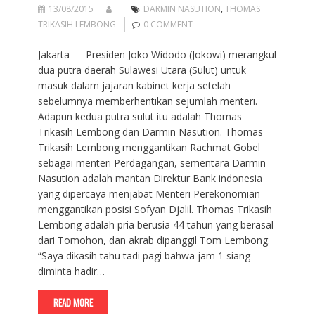
13/08/2015
DARMIN NASUTION
,
THOMAS
TRIKASIH LEMBONG
0 COMMENT
Jakarta — Presiden Joko Widodo (Jokowi) merangkul
dua putra daerah Sulawesi Utara (Sulut) untuk
masuk dalam jajaran kabinet kerja setelah
sebelumnya memberhentikan sejumlah menteri.
Adapun kedua putra sulut itu adalah Thomas
Trikasih Lembong dan Darmin Nasution. Thomas
Trikasih Lembong menggantikan Rachmat Gobel
sebagai menteri Perdagangan, sementara Darmin
Nasution adalah mantan Direktur Bank indonesia
yang dipercaya menjabat Menteri Perekonomian
menggantikan posisi Sofyan Djalil. Thomas Trikasih
Lembong adalah pria berusia 44 tahun yang berasal
dari Tomohon, dan akrab dipanggil Tom Lembong.
“Saya dikasih tahu tadi pagi bahwa jam 1 siang
diminta hadir…
READ MORE