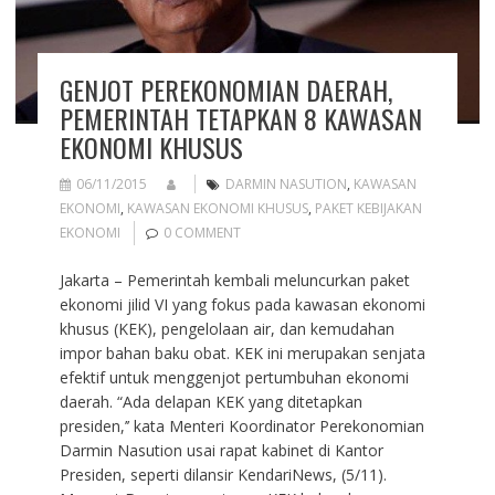
GENJOT PEREKONOMIAN DAERAH,
PEMERINTAH TETAPKAN 8 KAWASAN
EKONOMI KHUSUS
06/11/2015
DARMIN NASUTION
,
KAWASAN
EKONOMI
,
KAWASAN EKONOMI KHUSUS
,
PAKET KEBIJAKAN
EKONOMI
0 COMMENT
Jakarta – Pemerintah kembali meluncurkan paket
ekonomi jilid VI yang fokus pada kawasan ekonomi
khusus (KEK), pengelolaan air, dan kemudahan
impor bahan baku obat. KEK ini merupakan senjata
efektif untuk menggenjot pertumbuhan ekonomi
daerah. “Ada delapan KEK yang ditetapkan
presiden,’’ kata Menteri Koordinator Perekonomian
Darmin Nasution usai rapat kabinet di Kantor
Presiden, seperti dilansir KendariNews, (5/11).