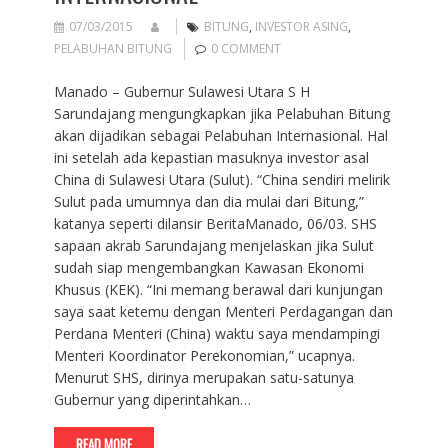
07/03/2015
BITUNG
,
INVESTOR ASING
,
PELABUHAN BITUNG
0 COMMENT
Manado – Gubernur Sulawesi Utara S H
Sarundajang mengungkapkan jika Pelabuhan Bitung
akan dijadikan sebagai Pelabuhan Internasional. Hal
ini setelah ada kepastian masuknya investor asal
China di Sulawesi Utara (Sulut). “China sendiri melirik
Sulut pada umumnya dan dia mulai dari Bitung,”
katanya seperti dilansir BeritaManado, 06/03. SHS
sapaan akrab Sarundajang menjelaskan jika Sulut
sudah siap mengembangkan Kawasan Ekonomi
Khusus (KEK). “Ini memang berawal dari kunjungan
saya saat ketemu dengan Menteri Perdagangan dan
Perdana Menteri (China) waktu saya mendampingi
Menteri Koordinator Perekonomian,” ucapnya.
Menurut SHS, dirinya merupakan satu-satunya
Gubernur yang diperintahkan…
READ MORE