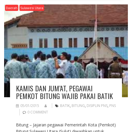
Daerah
Sulawesi Utara
KAMIS DAN JUM’AT, PEGAWAI
PEMKOT BITUNG WAJIB PAKAI BATIK
05/01/2015
BATIK
,
BITUNG
,
DISIPLIN PNS
,
PNS
0 COMMENT
Bitung – Jajaran pegawai Pemerintah Kota (Pemkot)
Bitung Sulawesi Utara (Sulut) diwajibkan untuk