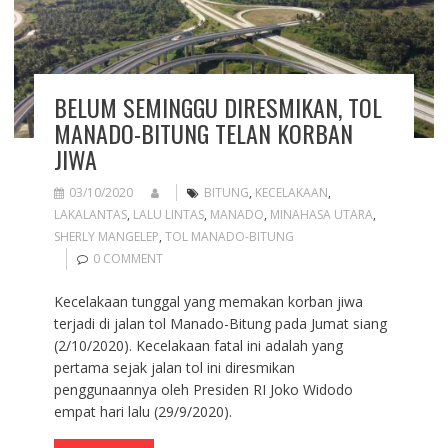
BELUM SEMINGGU DIRESMIKAN, TOL
MANADO-BITUNG TELAN KORBAN
JIWA
03/10/2020
BITUNG
,
KECELAKAAN
,
LAKALANTAS
,
LALU LINTAS
,
MANADO
,
MINAHASA UTARA
,
SHERLY MANGELEP
,
TOL MANADO-BITUNG
0 COMMENT
Kecelakaan tunggal yang memakan korban jiwa
terjadi di jalan tol Manado-Bitung pada Jumat siang
(2/10/2020). Kecelakaan fatal ini adalah yang
pertama sejak jalan tol ini diresmikan
penggunaannya oleh Presiden RI Joko Widodo
empat hari lalu (29/9/2020).