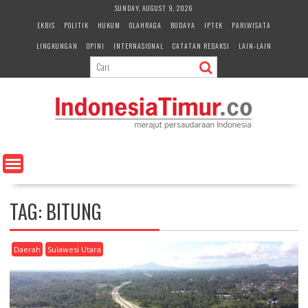
S
SUNDAY, AUGUST 9, 2026
k
EKBIS
POLITIK
HUKUM
OLAHRAGA
BUDAYA
IPTEK
PARIWISATA
i
LINGKUNGAN
OPINI
INTERNASIONAL
CATATAN REDAKSI
LAIN-LAIN
p
t
o
c
o
n
t
e
n
t
TAG:
BITUNG
Daerah
Sulawesi Utara