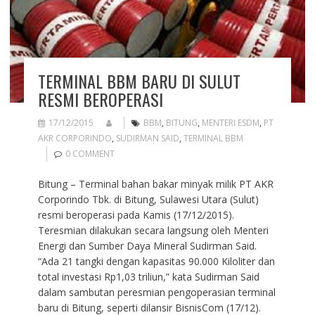
TERMINAL BBM BARU DI SULUT
RESMI BEROPERASI
17/12/2015
BBM
,
BITUNG
,
MENTERI ESDM
,
PT
AKR CORPORINDO
,
SUDIRMAN SAID
,
TERMINAL BBM
0 COMMENT
Bitung – Terminal bahan bakar minyak milik PT AKR
Corporindo Tbk. di Bitung, Sulawesi Utara (Sulut)
resmi beroperasi pada Kamis (17/12/2015).
Teresmian dilakukan secara langsung oleh Menteri
Energi dan Sumber Daya Mineral Sudirman Said.
“Ada 21 tangki dengan kapasitas 90.000 Kiloliter dan
total investasi Rp1,03 triliun,” kata Sudirman Said
dalam sambutan peresmian pengoperasian terminal
baru di Bitung, seperti dilansir BisnisCom (17/12).