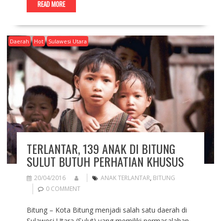
READ MORE
Daerah
Hot
Sulawesi Utara
TERLANTAR, 139 ANAK DI BITUNG
SULUT BUTUH PERHATIAN KHUSUS
20/04/2016
ANAK TERLANTAR
,
BITUNG
0 COMMENT
Bitung – Kota Bitung menjadi salah satu daerah di
Sulawesi Utara (Sulut) yang memiliki permasalahan