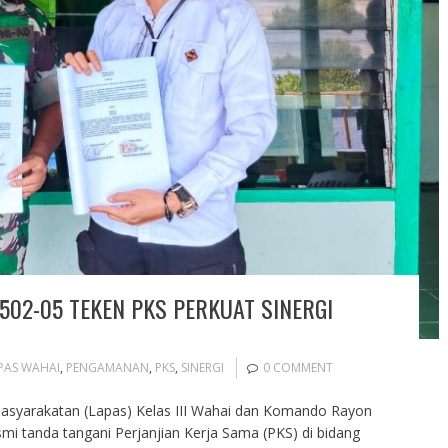
502-05 TEKEN PKS PERKUAT SINERGI
PAS WAHAI
,
PENGAMANAN
,
PKS
,
SINERGI
0 COMMENT
asyarakatan (Lapas) Kelas III Wahai dan Komando Rayon
smi tanda tangani Perjanjian Kerja Sama (PKS) di bidang