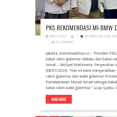
PKS REKOMENDASI MI-BMW D
08/07/2024
MI-BMW
,
MICHAEL W
0 COMMENT
Jakarta, indonesiatimur.co – Presiden P
bakal calon gubernur Maluku dan bakal c
Ismail – Michael Wattimena. Penyerahan in
(08/07/2024). “Hari ini kami menyerahkan
calon gubernur dan wakil gubernur Provin
Purnawirawan Murad Ismail sebagai bakal
bakal calon wakil gubernur,” ucap Syaiku
READ MORE