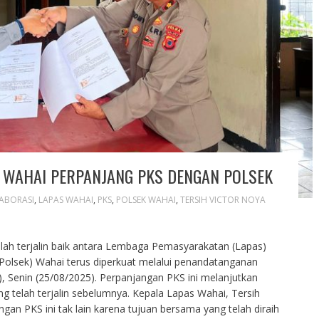
 WAHAI PERPANJANG PKS DENGAN POLSEK
ABORASI
,
LAPAS WAHAI
,
PKS
,
POLSEK WAHAI
,
TERSIH VICTOR NOYA
elah terjalin baik antara Lembaga Pemasyarakatan (Lapas)
 (Polsek) Wahai terus diperkuat melalui penandatanganan
, Senin (25/08/2025). Perpanjangan PKS ini melanjutkan
g telah terjalin sebelumnya. Kepala Lapas Wahai, Tersih
an PKS ini tak lain karena tujuan bersama yang telah diraih