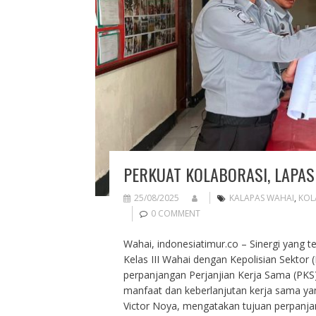
PERKUAT KOLABORASI, LAPAS
25/08/2025
KALAPAS WAHAI
,
KOL
0 COMMENT
Wahai, indonesiatimur.co – Sinergi yang t
Kelas III Wahai dengan Kepolisian Sektor
perpanjangan Perjanjian Kerja Sama (PKS)
manfaat dan keberlanjutan kerja sama yan
Victor Noya, mengatakan tujuan perpanjang