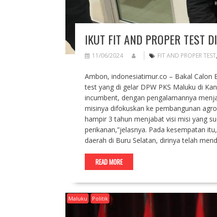
IKUT FIT AND PROPER TEST DI
11/06/2024
FIT AND PROPER TEST
Ambon, indonesiatimur.co – Bakal Calon Bup
test yang di gelar DPW PKS Maluku di Kant
incumbent, dengan pengalamannya menjaba
misinya difokuskan ke pembangunan agrom
hampir 3 tahun menjabat visi misi yang s
perikanan,”jelasnya. Pada kesempatan itu,
daerah di Buru Selatan, dirinya telah men
READ MORE
Maluku
Politik