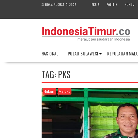
S
SUNDAY, AUGUST 9, 2026
EKBIS
POLITIK
HUKUM
k
i
p
t
o
c
o
NASIONAL
PULAU SULAWESI
KEPULAUAN MAL
n
t
e
TAG:
PKS
n
t
Hukum
Maluku