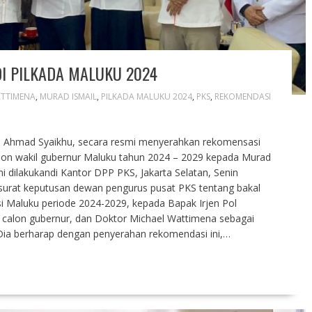
I PILKADA MALUKU 2024
ATTIMENA
,
MURAD ISMAIL
,
PILKADA MALUKU 2024
,
PKS
,
REKOMENDASI
KS, Ahmad Syaikhu, secara resmi menyerahkan rekomensasi
alon wakil gubernur Maluku tahun 2024 – 2029 kepada Murad
i dilakukandi Kantor DPP PKS, Jakarta Selatan, Senin
 surat keputusan dewan pengurus pusat PKS tentang bakal
si Maluku periode 2024-2029, kepada Bapak Irjen Pol
 calon gubernur, dan Doktor Michael Wattimena sebagai
. Dia berharap dengan penyerahan rekomendasi ini,…