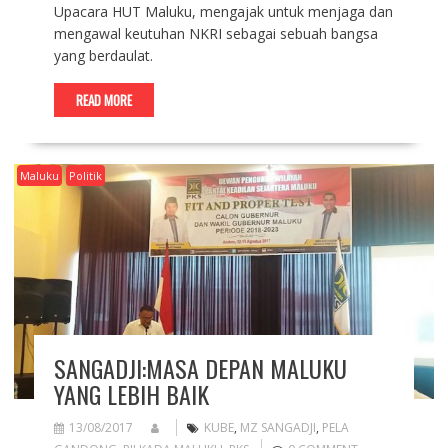
Upacara HUT Maluku, mengajak untuk menjaga dan
mengawal keutuhan NKRI sebagai sebuah bangsa
yang berdaulat.
READ MORE
Maluku
Politik
SANGADJI:MASA DEPAN MALUKU
YANG LEBIH BAIK
13/08/2017
KUBE
,
MZ SANGADJI
,
PELA