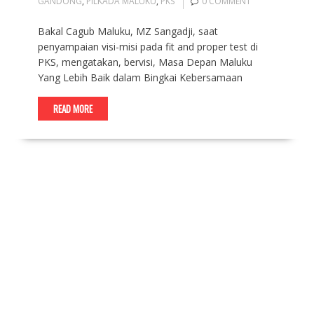
GANDONG
,
PILKADA MALUKU
,
PKS
0 COMMENT
Bakal Cagub Maluku, MZ Sangadji, saat
penyampaian visi-misi pada fit and proper test di
PKS, mengatakan, bervisi, Masa Depan Maluku
Yang Lebih Baik dalam Bingkai Kebersamaan
READ MORE