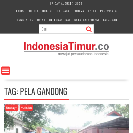
S
FRIDAY, AUGUST 7, 2026
k
EKBIS
POLITIK
HUKUM
OLAHRAGA
BUDAYA
IPTEK
PARIWISATA
i
LINGKUNGAN
OPINI
INTERNASIONAL
CATATAN REDAKSI
LAIN-LAIN
p
t
o
c
o
n
t
e
n
t
TAG:
PELA GANDONG
Budaya
Maluku