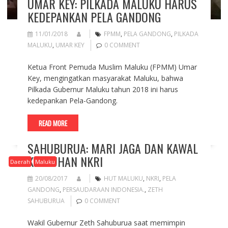
UMAR KEY: PILKADA MALUKU HARUS
KEDEPANKAN PELA GANDONG
11/01/2018
FPMM
,
PELA GANDONG
,
PILKADA
MALUKU
,
UMAR KEY
0 COMMENT
Ketua Front Pemuda Muslim Maluku (FPMM) Umar
Key, mengingatkan masyarakat Maluku, bahwa
Pilkada Gubernur Maluku tahun 2018 ini harus
kedepankan Pela-Gandong.
READ MORE
SAHUBURUA: MARI JAGA DAN KAWAL
KEUTUHAN NKRI
Daerah
Maluku
20/08/2017
HUT MALUKU
,
NKRI
,
PELA
GANDONG
,
PERSAUDARAAN INDONESIA.
,
ZETH
SAHUBURUA
0 COMMENT
Wakil Gubernur Zeth Sahuburua saat memimpin