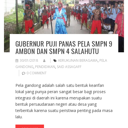
GUBERNUR PUJI PANAS PELA SMPN 9
AMBON DAN SMPN 4 SALAHUTU
30/01/2018
KERUKUNAN BERAGAMA
,
PELA
GANDONG
,
PENDIDIKAN
,
SAID ASSAGAFF
0 COMMENT
Pela gandong adalah salah satu bentuk kearifan
lokal yang punya peran sangat besar bagi proses
integrasi di daerah ini karena merupakan suatu
bentuk persaudaraan negeri atau desa yang
terbentuk karena suatu peristiwa penting pada masa
lalu.