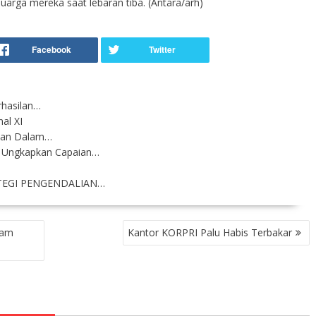
arga mereka saat lebaran tiba. (Antara/arh)
rhasilan…
al XI
kukan Dalam…
i Ungkapkan Capaian…
n
TEGI PENGENDALIAN…
cam
Kantor KORPRI Palu Habis Terbakar