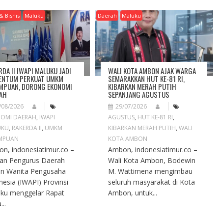
& Bisnis
Maluku
Daerah
Maluku
RDA II IWAPI MALUKU JADI
WALI KOTA AMBON AJAK WARGA
NTUM PERKUAT UMKM
SEMARAKKAN HUT KE-81 RI,
MPUAN, DORONG EKONOMI
KIBARKAN MERAH PUTIH
AH
SEPANJANG AGUSTUS
/08/2026
29/07/2026
OMI DAERAH
,
IWAPI
AGUSTUS
,
HUT KE-81 RI
,
UKU
,
RAKERDA II
,
UMKM
KIBARKAN MERAH PUTIH
,
WALI
MPUAN
KOTA AMBON
n, indonesiatimur.co –
Ambon, indonesiatimur.co –
an Pengurus Daerah
Wali Kota Ambon, Bodewin
an Wanita Pengusaha
M. Wattimena mengimbau
nesia (IWAPI) Provinsi
seluruh masyarakat di Kota
ku menggelar Rapat
Ambon, untuk...
...