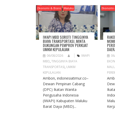
V
I
Ekonomi & Bisnis
Maluku
Ekonomi 
G
A
T
I
O
IWAPI MBD SOROTI TINGGINYA
RAKE
N
BIAYA TRANSPORTASI, MINTA
MOME
DUKUNGAN PEMPROV PERKUAT
PERE
UMKM KEPULAUAN
DAER
06/08/2026
IWAPI
06
MBD
,
TINGGINYA BIAYA
EKON
TRANSPORTASI
,
UMKM
MAL
KEPULAUAN
PERE
Ambon, indonesiatimur.co–
Ambo
Dewan Pimpinan Cabang
Dew
(DPC) Ikatan Wanita
Ikat
Pengusaha Indonesia
Indo
(IWAPI) Kabupaten Maluku
Malu
Barat Daya (MBD)...
Kerja