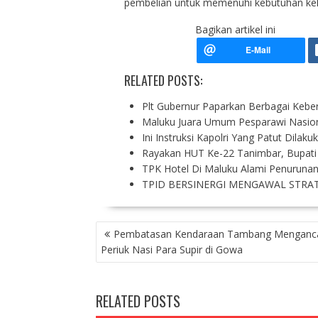
pembelian untuk memenuhi kebutuhan kelu
Bagikan artikel ini
RELATED POSTS:
Plt Gubernur Paparkan Berbagai Kebe
Maluku Juara Umum Pesparawi Nasion
Ini Instruksi Kapolri Yang Patut Dila
Rayakan HUT Ke-22 Tanimbar, Bupat
TPK Hotel Di Maluku Alami Penuruna
TPID BERSINERGI MENGAWAL STRA
P
Pembatasan Kendaraan Tambang Mengan
O
Periuk Nasi Para Supir di Gowa
S
T
N
RELATED POSTS
A