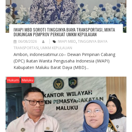
IWAPI MBD SOROTI TINGGINYA BIAYA TRANSPORTASI, MINTA
DUKUNGAN PEMPROV PERKUAT UMKM KEPULAUAN
06/08/2026
IWAPI MBD
,
TINGGINYA BIAYA
TRANSPORTASI
,
UMKM KEPULAUAN
Ambon, indonesiatimur.co– Dewan Pimpinan Cabang
(DPC) Ikatan Wanita Pengusaha Indonesia (IWAPI)
Kabupaten Maluku Barat Daya (MBD)...
Hukum
Maluku