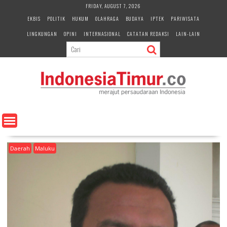
S
FRIDAY, AUGUST 7, 2026
k
EKBIS
POLITIK
HUKUM
OLAHRAGA
BUDAYA
IPTEK
PARIWISATA
i
LINGKUNGAN
OPINI
INTERNASIONAL
CATATAN REDAKSI
LAIN-LAIN
p
t
o
c
o
n
t
e
n
t
Daerah
Maluku