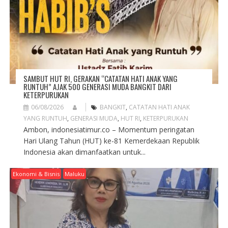
T
I
O
N
SAMBUT HUT RI, GERAKAN “CATATAN HATI ANAK YANG
RUNTUH” AJAK 500 GENERASI MUDA BANGKIT DARI
KETERPURUKAN
06/08/2026
BANGKIT
,
CATATAN HATI ANAK
YANG RUNTUH
,
GENERASI MUDA
,
HUT RI
,
KETERPURUKAN
Ambon, indonesiatimur.co – Momentum peringatan
Hari Ulang Tahun (HUT) ke-81 Kemerdekaan Republik
Indonesia akan dimanfaatkan untuk...
Ekonomi & Bisnis
Maluku