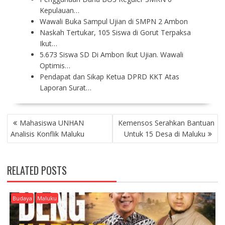
Kepulauan…
Wawali Buka Sampul Ujian di SMPN 2 Ambon
Naskah Tertukar, 105 Siswa di Gorut Terpaksa
Ikut…
5.673 Siswa SD Di Ambon Ikut Ujian. Wawali
Optimis…
Pendapat dan Sikap Ketua DPRD KKT Atas
Laporan Surat…
P
Mahasiswa UNHAN
Kemensos Serahkan Bantuan
O
Analisis Konflik Maluku
Untuk 15 Desa di Maluku
S
T
N
RELATED POSTS
A
V
I
Budaya
Maluku
G
A