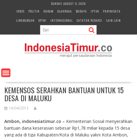
S
SUNDAY, AUGUST 9, 2026
k
EKBIS
POLITIK
HUKUM
OLAHRAGA
BUDAYA
IPTEK
PARIWISATA
i
LINGKUNGAN
OPINI
INTERNASIONAL
CATATAN REDAKSI
LAIN-LAIN
p
t
o
c
o
n
t
e
n
t
KEMENSOS SERAHKAN BANTUAN UNTUK 15
DESA DI MALUKU
16/04/2013
Ambon, indonesiatimur.co –
Kementerian Sosial menyerahkan
bantuan dana keserasian sebesar Rp1,78 miliar kepada 15 desa
yang ada di tiga Kabupaten/Kota di Maluku yakni Kota Ambon,