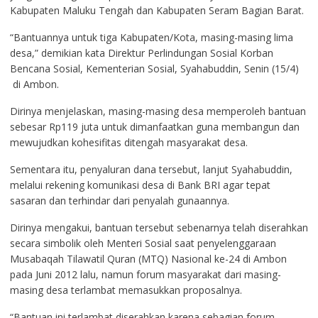
Kabupaten Maluku Tengah dan Kabupaten Seram Bagian Barat.
“Bantuannya untuk tiga Kabupaten/Kota, masing-masing lima
desa,” demikian kata Direktur Perlindungan Sosial Korban
Bencana Sosial, Kementerian Sosial, Syahabuddin, Senin (15/4)
di Ambon.
Dirinya menjelaskan, masing-masing desa memperoleh bantuan
sebesar Rp119 juta untuk dimanfaatkan guna membangun dan
mewujudkan kohesifitas ditengah masyarakat desa.
Sementara itu, penyaluran dana tersebut, lanjut Syahabuddin,
melalui rekening komunikasi desa di Bank BRI agar tepat
sasaran dan terhindar dari penyalah gunaannya.
Dirinya mengakui, bantuan tersebut sebenarnya telah diserahkan
secara simbolik oleh Menteri Sosial saat penyelenggaraan
Musabaqah Tilawatil Quran (MTQ) Nasional ke-24 di Ambon
pada Juni 2012 lalu, namun forum masyarakat dari masing-
masing desa terlambat memasukkan proposalnya.
“Bantuan ini terlambat diserahkan karena sebagian forum