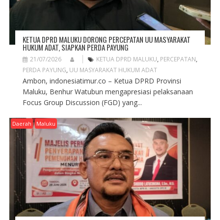
KETUA DPRD MALUKU DORONG PERCEPATAN UU MASYARAKAT
HUKUM ADAT, SIAPKAN PERDA PAYUNG
21/07/2026
KETUA DPRD MALUKU
,
PERCEPATAN
,
PERDA PAYUNG
,
UU MASYARAKAT HUKUM ADAT
Ambon, indonesiatimur.co – Ketua DPRD Provinsi
Maluku, Benhur Watubun mengapresiasi pelaksanaan
Focus Group Discussion (FGD) yang...
Daerah
Maluku