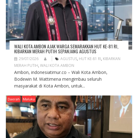
O
N
WALI KOTA AMBON AJAK WARGA SEMARAKKAN HUT KE-81 RI,
KIBARKAN MERAH PUTIH SEPANJANG AGUSTUS
29/07/2026
AGUSTUS
,
HUT KE-81 RI
,
KIBARKAN
MERAH PUTIH
,
WALI KOTA AMBON
Ambon, indonesiatimur.co – Wali Kota Ambon,
Bodewin M. Wattimena mengimbau seluruh
masyarakat di Kota Ambon, untuk...
Daerah
Maluku