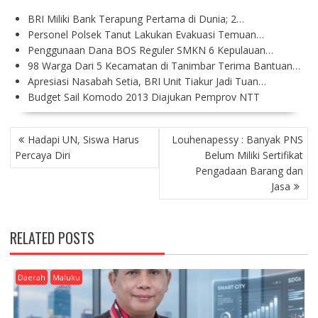
BRI Miliki Bank Terapung Pertama di Dunia; 2…
Personel Polsek Tanut Lakukan Evakuasi Temuan…
Penggunaan Dana BOS Reguler SMKN 6 Kepulauan…
98 Warga Dari 5 Kecamatan di Tanimbar Terima Bantuan…
Apresiasi Nasabah Setia, BRI Unit Tiakur Jadi Tuan…
Budget Sail Komodo 2013 Diajukan Pemprov NTT
P
Hadapi UN, Siswa Harus
Louhenapessy : Banyak PNS
O
Percaya Diri
Belum Miliki Sertifikat
S
Pengadaan Barang dan
T
Jasa
N
A
V
RELATED POSTS
I
G
A
Daerah
Maluku
T
I