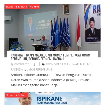
Ekonomi & Bisnis
Maluku
RAKERDA II IWAPI MALUKU JADI MOMENTUM PERKUAT UMKM
PEREMPUAN, DORONG EKONOMI DAERAH
06/08/2026
EKONOMI DAERAH
,
IWAPI MALUKU
,
RAKERDA II
,
UMKM PEREMPUAN
Ambon, indonesiatimur.co – Dewan Pengurus Daerah
Ikatan Wanita Pengusaha Indonesia (IWAPI) Provinsi
Maluku menggelar Rapat Kerja...
Ekonomi & Bisnis