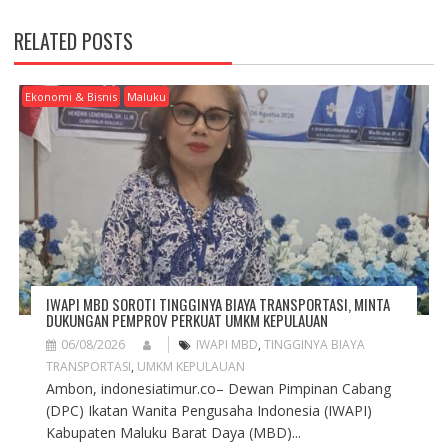
N
A
RELATED POSTS
V
I
G
Ekonomi & Bisnis
Maluku
A
T
I
O
N
IWAPI MBD SOROTI TINGGINYA BIAYA TRANSPORTASI, MINTA
DUKUNGAN PEMPROV PERKUAT UMKM KEPULAUAN
06/08/2026
IWAPI MBD
,
TINGGINYA BIAYA
TRANSPORTASI
,
UMKM KEPULAUAN
Ambon, indonesiatimur.co– Dewan Pimpinan Cabang
(DPC) Ikatan Wanita Pengusaha Indonesia (IWAPI)
Kabupaten Maluku Barat Daya (MBD)...