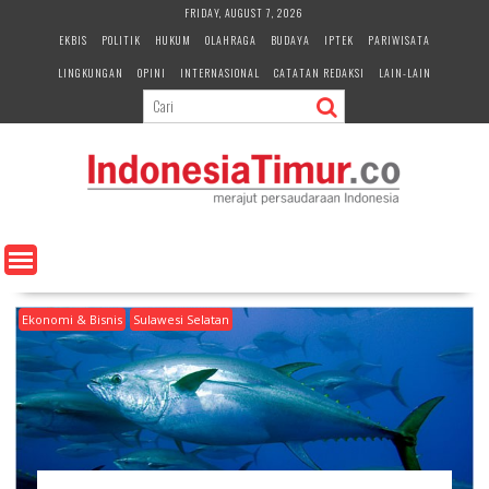
S
FRIDAY, AUGUST 7, 2026
k
EKBIS
POLITIK
HUKUM
OLAHRAGA
BUDAYA
IPTEK
PARIWISATA
i
LINGKUNGAN
OPINI
INTERNASIONAL
CATATAN REDAKSI
LAIN-LAIN
p
t
o
c
o
n
t
e
n
t
Ekonomi & Bisnis
Sulawesi Selatan