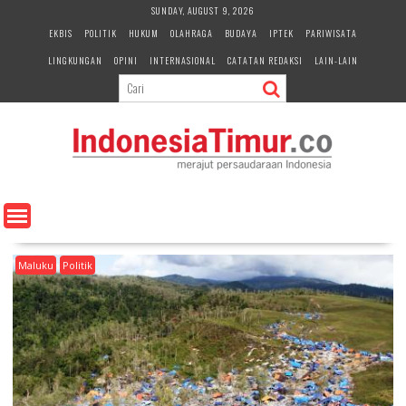
S
SUNDAY, AUGUST 9, 2026
k
EKBIS
POLITIK
HUKUM
OLAHRAGA
BUDAYA
IPTEK
PARIWISATA
i
LINGKUNGAN
OPINI
INTERNASIONAL
CATATAN REDAKSI
LAIN-LAIN
p
t
o
c
o
n
t
e
n
t
Maluku
Politik