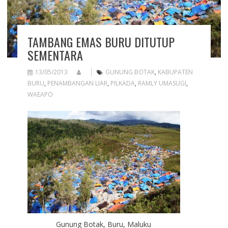
TAMBANG EMAS BURU DITUTUP
SEMENTARA
13/05/2013
GUNUNG BOTAK
,
KABUPATEN
BURU
,
PENAMBANGAN LIAR
,
PILKADA
,
RAMLY UMASUGI
,
WAEAPO
Gunung Botak, Buru, Maluku