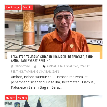
Lingkungan
Maluku
LEGALITAS TAMBANG SINABAR IHA MASIH BERPROSES, ZAIN:
AMDAL JADI SYARAT PENTING
08/08/2026
AMDAL
,
IHA
,
LEGALITAS
,
SYARAT
PENTING
,
TAMBANG SINABAR
,
ZAIN
Ambon, indonesiatimur.co – Harapan masyarakat
penambang sinabar di Desa Iha, Kecamatan Huamual,
Kabupaten Seram Bagian Barat...
Hukum
Maluku