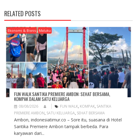
T
N
RELATED POSTS
A
V
I
Ekonomi & Bisnis
Maluku
G
A
T
I
O
N
FUN WALK SANTIKA PREMIERE AMBON: SEHAT BERSAMA,
KOMPAK DALAM SATU KELUARGA
08/08/2026
FUN WALK
,
KOMPAK
,
SANTIKA
PREMIERE AMBON
,
SATU KELUARGA
,
SEHAT BERSAMA
Ambon, indonesiatimur.co – Sore itu, suasana di Hotel
Santika Premiere Ambon tampak berbeda. Para
karyawan dari...