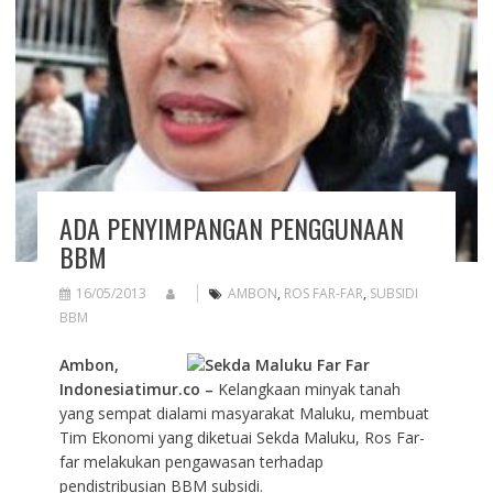
ADA PENYIMPANGAN PENGGUNAAN
BBM
16/05/2013
AMBON
,
ROS FAR-FAR
,
SUBSIDI
BBM
Ambon,
Indonesiatimur.co
–
Kelangkaan minyak tanah
yang sempat dialami masyarakat Maluku, membuat
Tim Ekonomi yang diketuai Sekda Maluku, Ros Far-
far melakukan pengawasan terhadap
pendistribusian BBM subsidi.