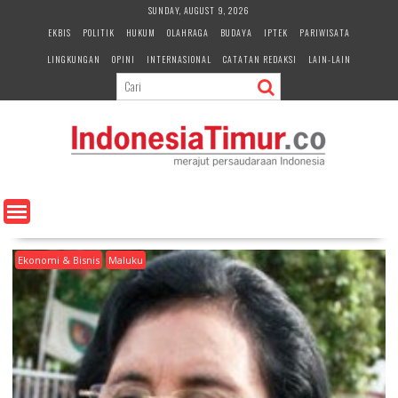
S
SUNDAY, AUGUST 9, 2026
k
EKBIS
POLITIK
HUKUM
OLAHRAGA
BUDAYA
IPTEK
PARIWISATA
i
LINGKUNGAN
OPINI
INTERNASIONAL
CATATAN REDAKSI
LAIN-LAIN
p
t
o
c
o
n
t
e
n
t
Ekonomi & Bisnis
Maluku