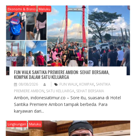
V
I
Ekonomi & Bisnis
Maluku
G
A
T
I
O
N
FUN WALK SANTIKA PREMIERE AMBON: SEHAT BERSAMA,
KOMPAK DALAM SATU KELUARGA
08/08/2026
FUN WALK
,
KOMPAK
,
SANTIKA
PREMIERE AMBON
,
SATU KELUARGA
,
SEHAT BERSAMA
Ambon, indonesiatimur.co – Sore itu, suasana di Hotel
Santika Premiere Ambon tampak berbeda. Para
karyawan dari...
Lingkungan
Maluku