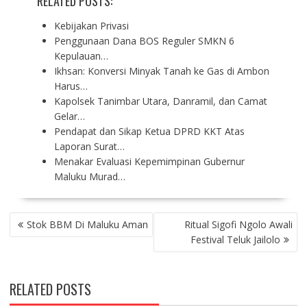
RELATED POSTS:
Kebijakan Privasi
Penggunaan Dana BOS Reguler SMKN 6
Kepulauan…
Ikhsan: Konversi Minyak Tanah ke Gas di Ambon
Harus…
Kapolsek Tanimbar Utara, Danramil, dan Camat
Gelar…
Pendapat dan Sikap Ketua DPRD KKT Atas
Laporan Surat…
Menakar Evaluasi Kepemimpinan Gubernur
Maluku Murad…
P
Stok BBM Di Maluku Aman
Ritual Sigofi Ngolo Awali
O
Festival Teluk Jailolo
S
T
N
RELATED POSTS
A