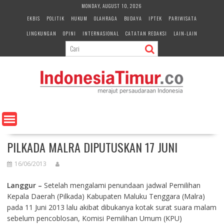
S
MONDAY, AUGUST 10, 2026
k
EKBIS
POLITIK
HUKUM
OLAHRAGA
BUDAYA
IPTEK
PARIWISATA
i
LINGKUNGAN
OPINI
INTERNASIONAL
CATATAN REDAKSI
LAIN-LAIN
p
t
o
c
o
n
t
e
n
t
PILKADA MALRA DIPUTUSKAN 17 JUNI
16/06/2013
Langgur –
Setelah mengalami penundaan jadwal Pemilihan
Kepala Daerah (Pilkada) Kabupaten Maluku Tenggara (Malra)
pada 11 Juni 2013 lalu akibat dibukanya kotak surat suara malam
sebelum pencoblosan, Komisi Pemilihan Umum (KPU)