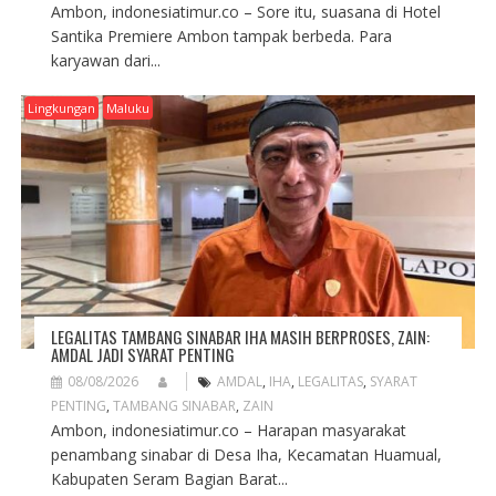
Ambon, indonesiatimur.co – Sore itu, suasana di Hotel
Santika Premiere Ambon tampak berbeda. Para
karyawan dari...
Lingkungan
Maluku
LEGALITAS TAMBANG SINABAR IHA MASIH BERPROSES, ZAIN:
AMDAL JADI SYARAT PENTING
08/08/2026
AMDAL
,
IHA
,
LEGALITAS
,
SYARAT
PENTING
,
TAMBANG SINABAR
,
ZAIN
Ambon, indonesiatimur.co – Harapan masyarakat
penambang sinabar di Desa Iha, Kecamatan Huamual,
Kabupaten Seram Bagian Barat...