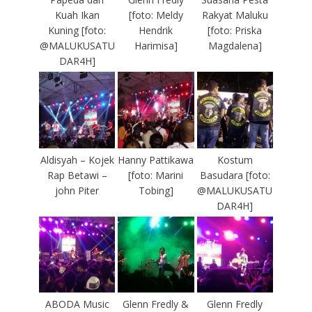
Kuah Ikan
[foto: Meldy
Rakyat Maluku
Kuning [foto:
Hendrik
[foto: Priska
@MALUKUSATU
Harimisa]
Magdalena]
DAR4H]
Aldisyah – Kojek
Hanny Pattikawa
Kostum
Rap Betawi –
[foto: Marini
Basudara [foto:
john Piter
Tobing]
@MALUKUSATU
DAR4H]
ABODA Music
Glenn Fredly &
Glenn Fredly