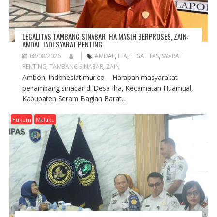
LEGALITAS TAMBANG SINABAR IHA MASIH BERPROSES, ZAIN:
AMDAL JADI SYARAT PENTING
08/08/2026
AMDAL
,
IHA
,
LEGALITAS
,
SYARAT
PENTING
,
TAMBANG SINABAR
,
ZAIN
Ambon, indonesiatimur.co – Harapan masyarakat
penambang sinabar di Desa Iha, Kecamatan Huamual,
Kabupaten Seram Bagian Barat...
Hukum
Maluku