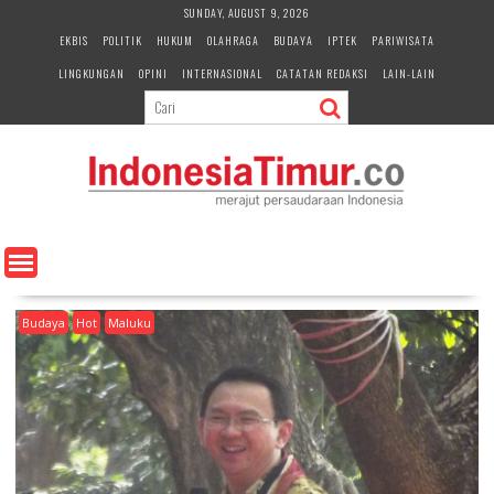
S
SUNDAY, AUGUST 9, 2026
k
EKBIS
POLITIK
HUKUM
OLAHRAGA
BUDAYA
IPTEK
PARIWISATA
i
LINGKUNGAN
OPINI
INTERNASIONAL
CATATAN REDAKSI
LAIN-LAIN
p
t
o
c
o
n
t
e
n
t
Budaya
Hot
Maluku