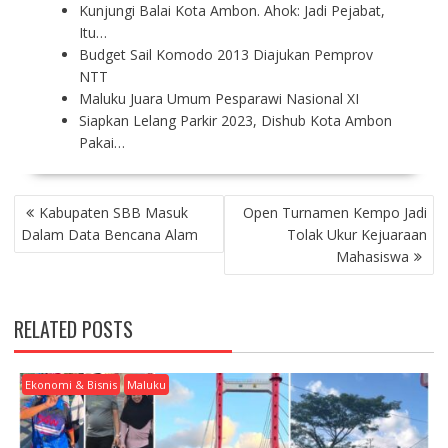
Kunjungi Balai Kota Ambon. Ahok: Jadi Pejabat,
Itu…
Budget Sail Komodo 2013 Diajukan Pemprov
NTT
Maluku Juara Umum Pesparawi Nasional XI
Siapkan Lelang Parkir 2023, Dishub Kota Ambon
Pakai…
P
Kabupaten SBB Masuk
Open Turnamen Kempo Jadi
O
Dalam Data Bencana Alam
Tolak Ukur Kejuaraan
S
Mahasiswa
T
N
A
RELATED POSTS
V
I
G
Ekonomi & Bisnis
Maluku
A
T