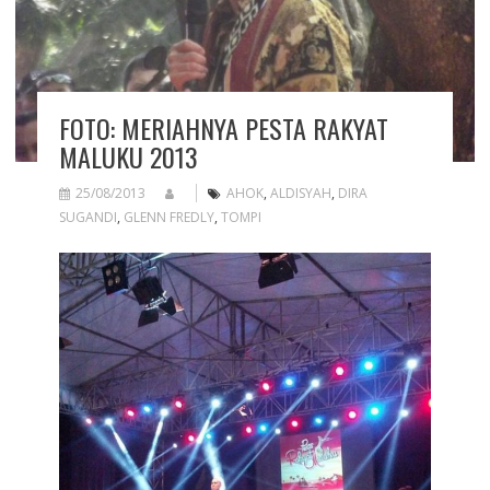
FOTO: MERIAHNYA PESTA RAKYAT
MALUKU 2013
25/08/2013
AHOK
,
ALDISYAH
,
DIRA
SUGANDI
,
GLENN FREDLY
,
TOMPI