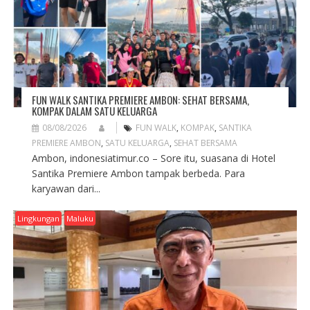
I
O
N
FUN WALK SANTIKA PREMIERE AMBON: SEHAT BERSAMA,
KOMPAK DALAM SATU KELUARGA
08/08/2026
FUN WALK
,
KOMPAK
,
SANTIKA
PREMIERE AMBON
,
SATU KELUARGA
,
SEHAT BERSAMA
Ambon, indonesiatimur.co – Sore itu, suasana di Hotel
Santika Premiere Ambon tampak berbeda. Para
karyawan dari...
Lingkungan
Maluku