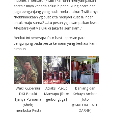
Indonesia Bersatu (PMIB) kemarin menyampaikan
apresiasinya kepada seluruh pendukung acara dan
juga pengunjung yang hadir melalui akun Twitternya.
“Kebhinnekaan yg buat kita menjadi kuat & indah
untuk maju sama2 …itu pesan yg disampaikan lewat
#PestarakyatMaluku di Jakarta semalam..”
Berikut ini beberapa foto hasil jepretan para
pengunjung pada pesta kemarin yang berhasil kami
himpun.
Wakil Gubernur
Atraksi Pukup
Baniang dan
DKI Basuki
Manyapu [foto:
Kebaya Ambon
Tjahya Purnama
gerbongtiga]
[foto:
(Ahok)
@MALUKUSATU
membuka Pesta
DAR4H]