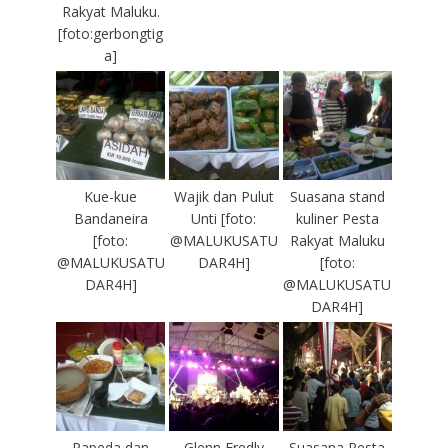
Rakyat Maluku.
[foto:gerbongtig
a]
Kue-kue
Wajik dan Pulut
Suasana stand
Bandaneira
Unti [foto:
kuliner Pesta
[foto:
@MALUKUSATU
Rakyat Maluku
@MALUKUSATU
DAR4H]
[foto:
DAR4H]
@MALUKUSATU
DAR4H]
Papeda dan
Glenn Fredly
Suasana Pesta