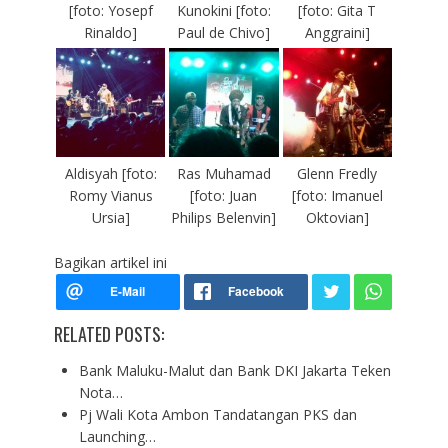
[foto: Yosepf
Kunokini [foto:
[foto: Gita T
Rinaldo]
Paul de Chivo]
Anggraini]
Aldisyah [foto:
Ras Muhamad
Glenn Fredly
Romy Vianus
[foto: Juan
[foto: Imanuel
Ursia]
Philips Belenvin]
Oktovian]
Bagikan artikel ini
RELATED POSTS:
Bank Maluku-Malut dan Bank DKI Jakarta Teken
Nota…
Pj Wali Kota Ambon Tandatangan PKS dan
Launching…