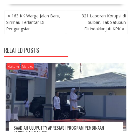
P
163 KK Warga Jalan Baru,
321 Laporan Korupsi di
O
Sirimau Terlantar Di
Sulbar, Tak Satupun
S
Pengungsian
Ditindaklanjuti KPK
T
N
A
RELATED POSTS
V
I
G
Hukum
Maluku
A
T
I
O
N
SAADIAH ULUPUTTY APRESIASI PROGRAM PEMBINAAN