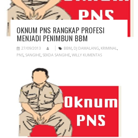
OKNUM PNS RANGKAP PROFESI
MENJADI PENIMBUN BBM
27/09/2013
BBM
,
DJ DAMALANG
,
KRIMINAL
,
PNS
,
SANGIHE
,
SEKDA SANGIHE
,
WILLY KUMENTAS