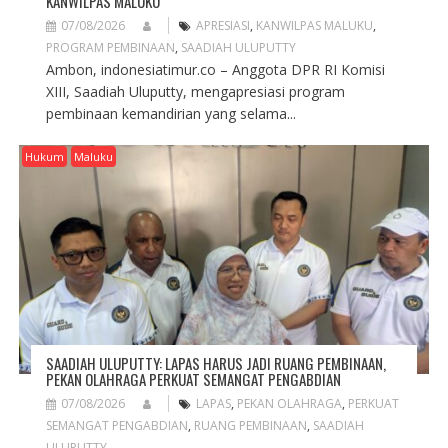
KANWILPAS MALUKU
07/08/2026
APRESIASI
,
KANWILPAS MALUKU
,
PROGRAM PEMBINAAN
,
SAADIAH ULUPUTTY
Ambon, indonesiatimur.co – Anggota DPR RI Komisi
XIII, Saadiah Uluputty, mengapresiasi program
pembinaan kemandirian yang selama...
Hukum
Maluku
SAADIAH ULUPUTTY: LAPAS HARUS JADI RUANG PEMBINAAN,
PEKAN OLAHRAGA PERKUAT SEMANGAT PENGABDIAN
07/08/2026
LAPAS
,
PEKAN OLAHRAGA
,
PERKUAT
SEMANGAT PENGABDIAN
,
RUANG PEMBINAAN
,
SAADIAH
ULUPUTTY