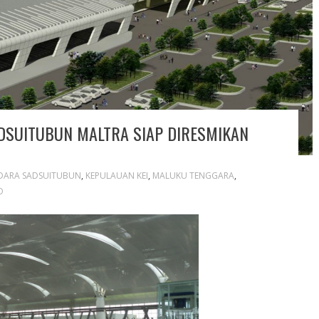
DSUITUBUN MALTRA SIAP DIRESMIKAN
DARA SADSUITUBUN
,
KEPULAUAN KEI
,
MALUKU TENGGARA
,
O