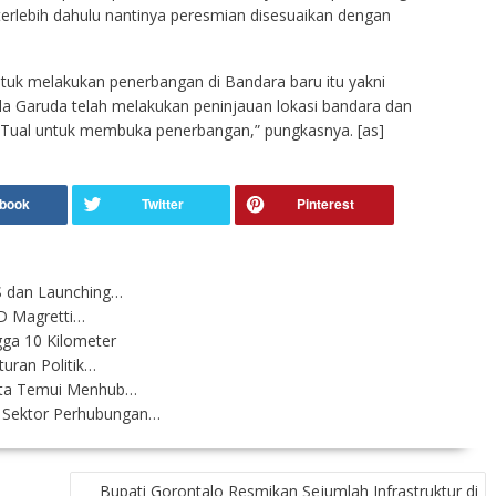
erlebih dahulu nantinya peresmian disesuaikan dengan
untuk melakukan penerbangan di Bandara baru itu yakni
la Garuda telah melakukan peninjauan lokasi bandara dan
 Tual untuk membuka penerbangan,” pungkasnya. [as]
S dan Launching…
UD Magretti…
ga 10 Kilometer
uran Politik…
ota Temui Menhub…
 Sektor Perhubungan…
Bupati Gorontalo Resmikan Sejumlah Infrastruktur di