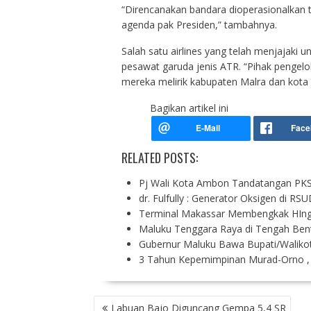
“Direncanakan bandara dioperasionalkan t
agenda pak Presiden,” tambahnya.
Salah satu airlines yang telah menjajaki 
pesawat garuda jenis ATR. “Pihak pengelo
mereka melirik kabupaten Malra dan kota
Bagikan artikel ini
RELATED POSTS:
Pj Wali Kota Ambon Tandatangan PK
dr. Fulfully : Generator Oksigen di RS
Terminal Makassar Membengkak HIng
Maluku Tenggara Raya di Tengah Bent
Gubernur Maluku Bawa Bupati/Walik
3 Tahun Kepemimpinan Murad-Orno ,
P
Labuan Bajo Diguncang Gempa 5,4 SR