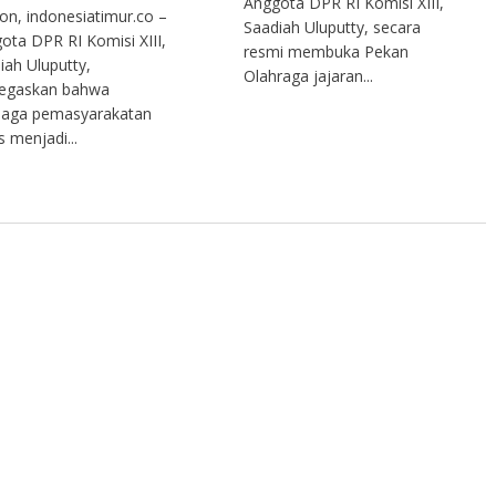
Anggota DPR RI Komisi XIII,
n, indonesiatimur.co –
Saadiah Uluputty, secara
ota DPR RI Komisi XIII,
resmi membuka Pekan
iah Uluputty,
Olahraga jajaran...
egaskan bahwa
aga pemasyarakatan
s menjadi...