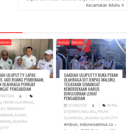
Kecamatan Biluhu
Maluku
Hukum
Maluku
IAH ULUPUTTY: LAPAS
SAADIAH ULUPUTTY BUKA PEKAN
S JADI RUANG PEMBINAAN,
OLAHRAGA DITJENPAS MALUKU,
N OLAHRAGA PERKUAT
TEGASKAN SEMANGAT
NGAT PENGABDIAN
KEMERDEKAAN HARUS
DIWUJUDKAN LEWAT
/08/2026
PENGABDIAN
S
,
PEKAN OLAHRAGA
,
07/08/2026
BUKA
,
UAT SEMANGAT
DITJENPAS MALUKU
,
PEKAN
ABDIAN
,
RUANG
OLAHRAGA
,
SAADIAH ULUPUTTY
INAAN
,
SAADIAH
Ambon, indonesiatimur.co –
UTTY