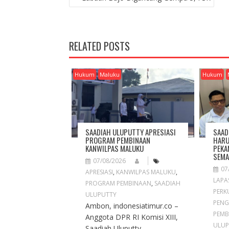
O
S
T
N
RELATED POSTS
A
V
I
Hukum
Maluku
Hukum
G
A
T
I
O
SAADIAH ULUPUTTY APRESIASI
SAAD
N
PROGRAM PEMBINAAN
HARU
KANWILPAS MALUKU
PEKA
SEMA
07/08/2026
07
APRESIASI
,
KANWILPAS MALUKU
,
LAPA
PROGRAM PEMBINAAN
,
SAADIAH
PERK
ULUPUTTY
PENG
Ambon, indonesiatimur.co –
PEMB
Anggota DPR RI Komisi XIII,
ULUP
Saadiah Uluputty,