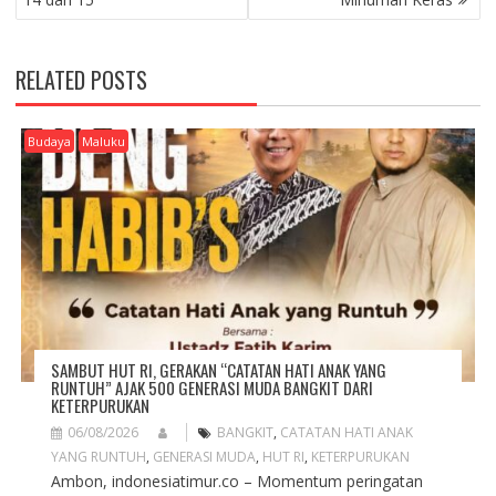
T
N
A
RELATED POSTS
V
I
G
Budaya
Maluku
A
T
I
O
N
SAMBUT HUT RI, GERAKAN “CATATAN HATI ANAK YANG
RUNTUH” AJAK 500 GENERASI MUDA BANGKIT DARI
KETERPURUKAN
06/08/2026
BANGKIT
,
CATATAN HATI ANAK
YANG RUNTUH
,
GENERASI MUDA
,
HUT RI
,
KETERPURUKAN
Ambon, indonesiatimur.co – Momentum peringatan