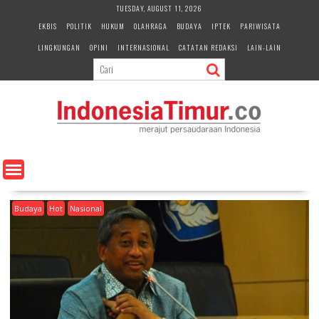
S
TUESDAY, AUGUST 11, 2026
k
EKBIS
POLITIK
HUKUM
OLAHRAGA
BUDAYA
IPTEK
PARIWISATA
i
LINGKUNGAN
OPINI
INTERNASIONAL
CATATAN REDAKSI
LAIN-LAIN
p
t
o
c
o
n
t
e
n
t
Budaya
Hot
Nasional