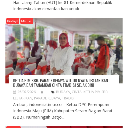
Hari Ulang Tahun (HUT) ke-81 Kemerdekaan Republik
Indonesia akan dimanfaatkan untuk...
Budaya
Maluku
KETUA PIM SBB: PARADE KEBAYA WUJUD NYATA LESTARIKAN
BUDAYA DAN TANAMKAN CINTA TRADISI SEJAK DINI
25/07/2026
BUDAYA
,
CINTA
,
KETUA PIM SBB
,
LESTARIKAN
,
PARADE KEBAYA
,
TRADISI
Ambon, indonesiatimur.co – Ketua DPC Perempuan
Indonesia Maju (PIM) Kabupaten Seram Bagian Barat
(SBB), Nurnaningsih Batjo,...