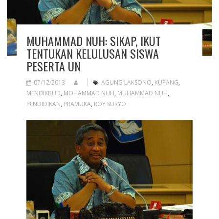
MUHAMMAD NUH: SIKAP, IKUT
TENTUKAN KELULUSAN SISWA
PESERTA UN
07/12/2013
AGUNG LAKSONO
,
KUPANG
,
MENDIKBUD
,
MOHAMMAD NUH
,
MUHAMMAD NUH
,
PENDIDIKAN
,
PRAMUKA
,
ROY SURYO