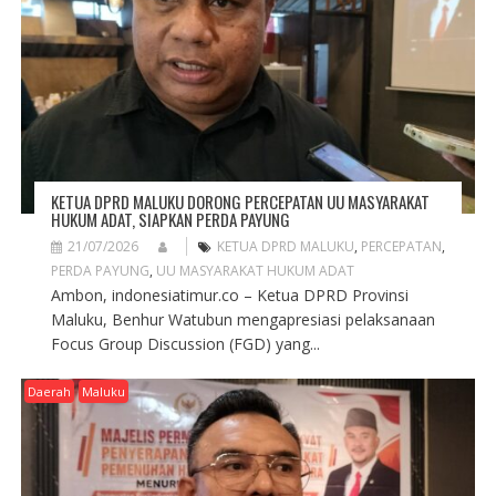
KETUA DPRD MALUKU DORONG PERCEPATAN UU MASYARAKAT
HUKUM ADAT, SIAPKAN PERDA PAYUNG
21/07/2026
KETUA DPRD MALUKU
,
PERCEPATAN
,
PERDA PAYUNG
,
UU MASYARAKAT HUKUM ADAT
Ambon, indonesiatimur.co – Ketua DPRD Provinsi
Maluku, Benhur Watubun mengapresiasi pelaksanaan
Focus Group Discussion (FGD) yang...
Daerah
Maluku