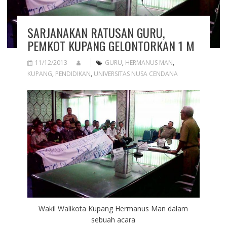
SARJANAKAN RATUSAN GURU,
PEMKOT KUPANG GELONTORKAN 1 M
11/12/2013
GURU
,
HERMANUS MAN
,
KUPANG
,
PENDIDIKAN
,
UNIVERSITAS NUSA CENDANA
Wakil Walikota Kupang Hermanus Man dalam
sebuah acara