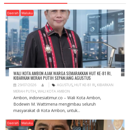
I
G
Daerah
Maluku
A
T
I
O
N
WALI KOTA AMBON AJAK WARGA SEMARAKKAN HUT KE-81 RI,
KIBARKAN MERAH PUTIH SEPANJANG AGUSTUS
29/07/2026
AGUSTUS
,
HUT KE-81 RI
,
KIBARKAN
MERAH PUTIH
,
WALI KOTA AMBON
Ambon, indonesiatimur.co – Wali Kota Ambon,
Bodewin M. Wattimena mengimbau seluruh
masyarakat di Kota Ambon, untuk...
Daerah
Maluku