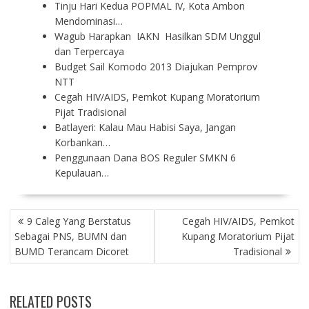
Tinju Hari Kedua POPMAL IV, Kota Ambon
Mendominasi…
Wagub Harapkan IAKN Hasilkan SDM Unggul
dan Terpercaya
Budget Sail Komodo 2013 Diajukan Pemprov
NTT
Cegah HIV/AIDS, Pemkot Kupang Moratorium
Pijat Tradisional
Batlayeri: Kalau Mau Habisi Saya, Jangan
Korbankan…
Penggunaan Dana BOS Reguler SMKN 6
Kepulauan…
P
9 Caleg Yang Berstatus
Cegah HIV/AIDS, Pemkot
O
Sebagai PNS, BUMN dan
Kupang Moratorium Pijat
S
BUMD Terancam Dicoret
Tradisional
T
N
A
RELATED POSTS
V