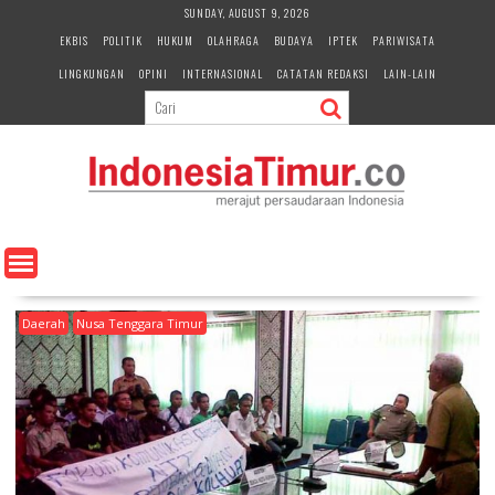
S
SUNDAY, AUGUST 9, 2026
k
EKBIS
POLITIK
HUKUM
OLAHRAGA
BUDAYA
IPTEK
PARIWISATA
i
LINGKUNGAN
OPINI
INTERNASIONAL
CATATAN REDAKSI
LAIN-LAIN
p
t
o
c
o
n
t
e
n
t
Daerah
Nusa Tenggara Timur