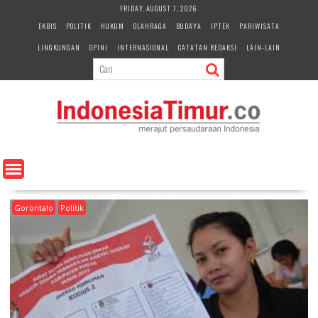
S
FRIDAY, AUGUST 7, 2026
k
EKBIS
POLITIK
HUKUM
OLAHRAGA
BUDAYA
IPTEK
PARIWISATA
i
LINGKUNGAN
OPINI
INTERNASIONAL
CATATAN REDAKSI
LAIN-LAIN
p
t
o
c
o
n
t
e
n
t
Gorontalo
Politik