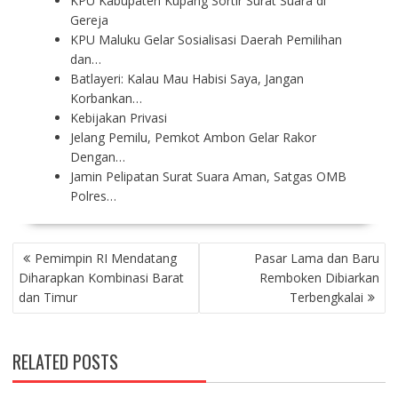
KPU Kabupaten Kupang Sortir Surat Suara di
Gereja
KPU Maluku Gelar Sosialisasi Daerah Pemilihan
dan…
Batlayeri: Kalau Mau Habisi Saya, Jangan
Korbankan…
Kebijakan Privasi
Jelang Pemilu, Pemkot Ambon Gelar Rakor
Dengan…
Jamin Pelipatan Surat Suara Aman, Satgas OMB
Polres…
P
Pemimpin RI Mendatang
Pasar Lama dan Baru
O
Diharapkan Kombinasi Barat
Remboken Dibiarkan
S
dan Timur
Terbengkalai
T
N
A
RELATED POSTS
V
I