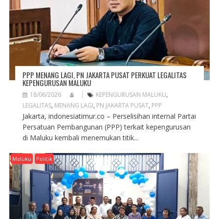
PPP MENANG LAGI, PN JAKARTA PUSAT PERKUAT LEGALITAS
KEPENGURUSAN MALUKU
18/06/2026
KEPENGURUSAN MALUKU
,
LEGALITAS
,
MENANG LAGI
,
PN JAKARTA PUSAT
,
PPP
Jakarta, indonesiatimur.co – Perselisihan internal Partai
Persatuan Pembangunan (PPP) terkait kepengurusan
di Maluku kembali menemukan titik...
Maluku
Politik