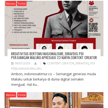
G
Maluku
Politik
A
T
I
O
N
KREATIVITAS BERTEMU NASIONALISME, EKRAFDIG PDI
PERJUANGAN MALUKU APRESIASI 23 KARYA CONTENT CREATOR
08/07/2026
CONTENT CREATOR
,
EKRAFDIG
,
PDI
PERJUANGAN MALUKU
Ambon, indonesiatimur.co – Semangat generasi muda
Maluku untuk berkarya di dunia digital semakin
menguat. Hal itu...
Maluku
Politik