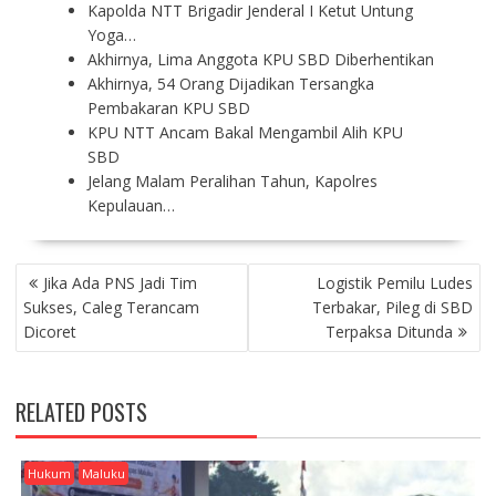
Kapolda NTT Brigadir Jenderal I Ketut Untung
Yoga…
Akhirnya, Lima Anggota KPU SBD Diberhentikan
Akhirnya, 54 Orang Dijadikan Tersangka
Pembakaran KPU SBD
KPU NTT Ancam Bakal Mengambil Alih KPU
SBD
Jelang Malam Peralihan Tahun, Kapolres
Kepulauan…
P
Jika Ada PNS Jadi Tim
Logistik Pemilu Ludes
O
Sukses, Caleg Terancam
Terbakar, Pileg di SBD
S
Dicoret
Terpaksa Ditunda
T
N
A
RELATED POSTS
V
I
G
Hukum
Maluku
A