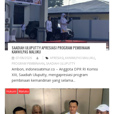
T
I
O
N
SAADIAH ULUPUTTY APRESIASI PROGRAM PEMBINAAN
KANWILPAS MALUKU
07/08/2026
APRESIASI
,
KANWILPAS MALUKU
,
PROGRAM PEMBINAAN
,
SAADIAH ULUPUTTY
Ambon, indonesiatimur.co – Anggota DPR RI Komisi
XIII, Saadiah Uluputty, mengapresiasi program
pembinaan kemandirian yang selama...
Hukum
Maluku