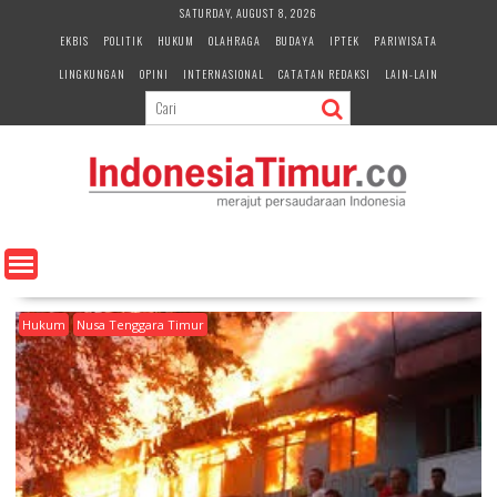
S
SATURDAY, AUGUST 8, 2026
k
EKBIS
POLITIK
HUKUM
OLAHRAGA
BUDAYA
IPTEK
PARIWISATA
i
LINGKUNGAN
OPINI
INTERNASIONAL
CATATAN REDAKSI
LAIN-LAIN
p
t
o
c
o
n
t
e
n
t
Hukum
Nusa Tenggara Timur