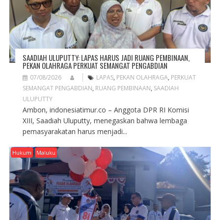
SAADIAH ULUPUTTY: LAPAS HARUS JADI RUANG PEMBINAAN,
PEKAN OLAHRAGA PERKUAT SEMANGAT PENGABDIAN
07/08/2026
LAPAS
,
PEKAN OLAHRAGA
,
PERKUAT
SEMANGAT PENGABDIAN
,
RUANG PEMBINAAN
,
SAADIAH
ULUPUTTY
Ambon, indonesiatimur.co – Anggota DPR RI Komisi
XIII, Saadiah Uluputty, menegaskan bahwa lembaga
pemasyarakatan harus menjadi...
Hukum
Maluku