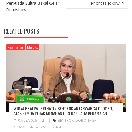
O
Perpusda Sultra Bakal Gelar
Prioritas Jokowi
S
Roadshow
T
N
A
RELATED POSTS
V
I
G
Keamanan
Maluku
A
T
I
O
N
WIDYA PRATIWI PRIHATIN BENTROK ANTARWARGA DI DOBO,
AJAK SEMUA PIHAK MENAHAN DIRI DAN JAGA KEDAMAIAN
07/08/2026
BENTROK
,
DOBO
,
JAGA
,
KEDAMAIAN
,
WIDYA PRATIWI