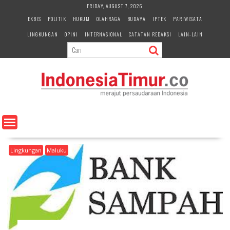
S
FRIDAY, AUGUST 7, 2026
k
EKBIS
POLITIK
HUKUM
OLAHRAGA
BUDAYA
IPTEK
PARIWISATA
i
LINGKUNGAN
OPINI
INTERNASIONAL
CATATAN REDAKSI
LAIN-LAIN
p
t
o
c
o
n
t
e
n
t
Lingkungan
Maluku