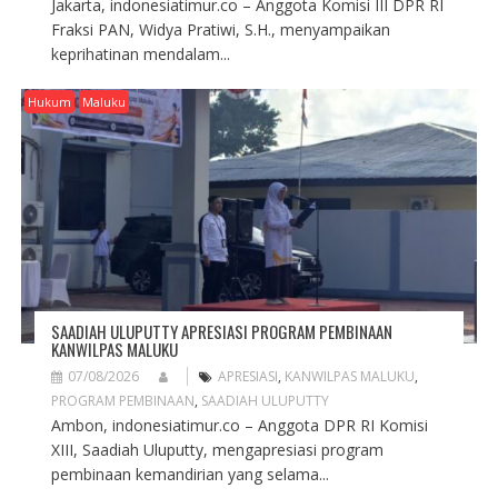
Jakarta, indonesiatimur.co – Anggota Komisi III DPR RI
Fraksi PAN, Widya Pratiwi, S.H., menyampaikan
keprihatinan mendalam...
Hukum
Maluku
SAADIAH ULUPUTTY APRESIASI PROGRAM PEMBINAAN
KANWILPAS MALUKU
07/08/2026
APRESIASI
,
KANWILPAS MALUKU
,
PROGRAM PEMBINAAN
,
SAADIAH ULUPUTTY
Ambon, indonesiatimur.co – Anggota DPR RI Komisi
XIII, Saadiah Uluputty, mengapresiasi program
pembinaan kemandirian yang selama...