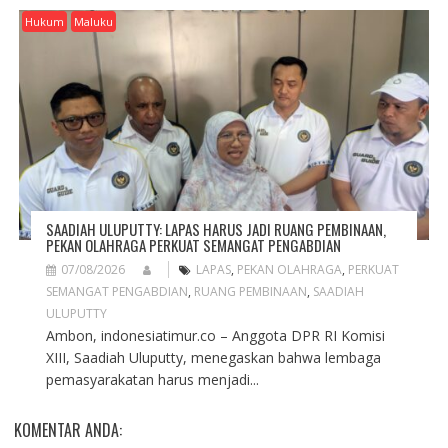
Hukum
Maluku
SAADIAH ULUPUTTY: LAPAS HARUS JADI RUANG PEMBINAAN,
PEKAN OLAHRAGA PERKUAT SEMANGAT PENGABDIAN
07/08/2026
LAPAS
,
PEKAN OLAHRAGA
,
PERKUAT
SEMANGAT PENGABDIAN
,
RUANG PEMBINAAN
,
SAADIAH
ULUPUTTY
Ambon, indonesiatimur.co – Anggota DPR RI Komisi
XIII, Saadiah Uluputty, menegaskan bahwa lembaga
pemasyarakatan harus menjadi...
KOMENTAR ANDA: