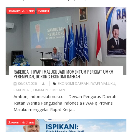
Ekonomi & Bisnis
Maluku
RAKERDA II IWAPI MALUKU JADI MOMENTUM PERKUAT UMKM
PEREMPUAN, DORONG EKONOMI DAERAH
06/08/2026
EKONOMI DAERAH
,
IWAPI MALUKU
,
RAKERDA II
,
UMKM PEREMPUAN
Ambon, indonesiatimur.co – Dewan Pengurus Daerah
Ikatan Wanita Pengusaha Indonesia (IWAPI) Provinsi
Maluku menggelar Rapat Kerja...
Ekonomi & Bisnis