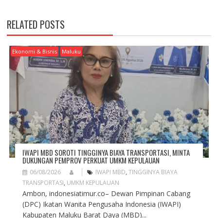
N
A
RELATED POSTS
V
I
G
Ekonomi & Bisnis
Maluku
A
T
I
O
N
IWAPI MBD SOROTI TINGGINYA BIAYA TRANSPORTASI, MINTA
DUKUNGAN PEMPROV PERKUAT UMKM KEPULAUAN
06/08/2026
IWAPI MBD
,
TINGGINYA BIAYA
TRANSPORTASI
,
UMKM KEPULAUAN
Ambon, indonesiatimur.co– Dewan Pimpinan Cabang
(DPC) Ikatan Wanita Pengusaha Indonesia (IWAPI)
Kabupaten Maluku Barat Daya (MBD)...