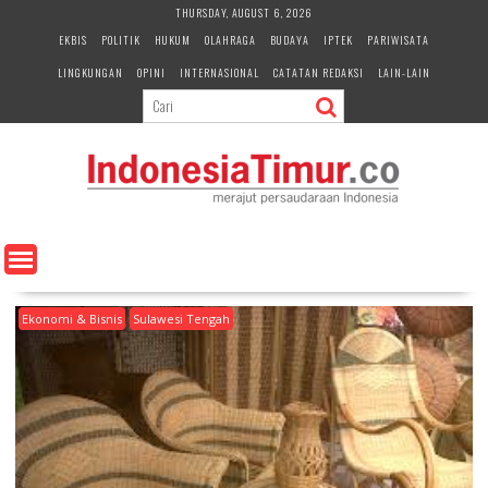
S
THURSDAY, AUGUST 6, 2026
k
EKBIS
POLITIK
HUKUM
OLAHRAGA
BUDAYA
IPTEK
PARIWISATA
i
LINGKUNGAN
OPINI
INTERNASIONAL
CATATAN REDAKSI
LAIN-LAIN
p
t
o
c
o
n
t
e
n
t
Ekonomi & Bisnis
Sulawesi Tengah