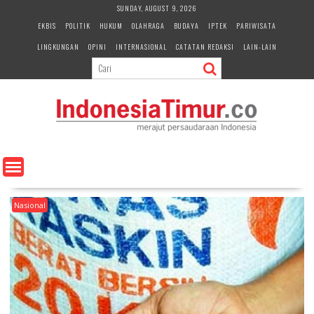
S
SUNDAY, AUGUST 9, 2026
k
EKBIS
POLITIK
HUKUM
OLAHRAGA
BUDAYA
IPTEK
PARIWISATA
i
LINGKUNGAN
OPINI
INTERNASIONAL
CATATAN REDAKSI
LAIN-LAIN
p
t
o
c
o
n
t
e
n
t
Nasional