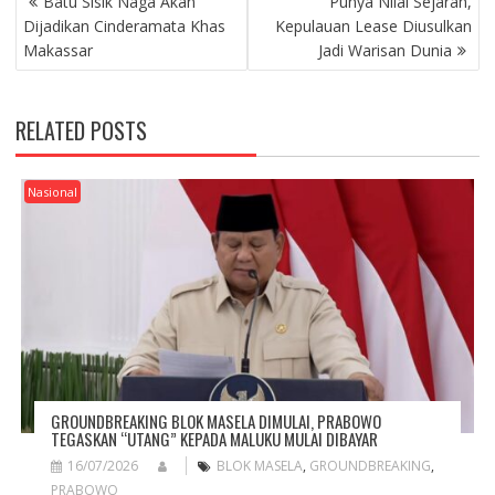
Batu Sisik Naga Akan
Punya Nilai Sejarah,
O
Dijadikan Cinderamata Khas
Kepulauan Lease Diusulkan
S
Makassar
Jadi Warisan Dunia
T
N
A
RELATED POSTS
V
I
G
Nasional
A
T
I
O
N
GROUNDBREAKING BLOK MASELA DIMULAI, PRABOWO
TEGASKAN “UTANG” KEPADA MALUKU MULAI DIBAYAR
16/07/2026
BLOK MASELA
,
GROUNDBREAKING
,
PRABOWO