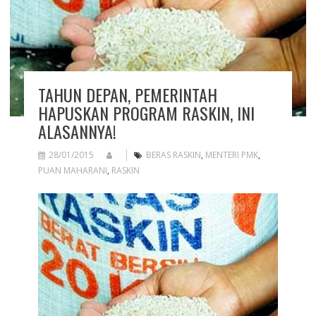
TAHUN DEPAN, PEMERINTAH
HAPUSKAN PROGRAM RASKIN, INI
ALASANNYA!
28/01/2015
BERAS RASKIN
,
MENTERI PMK
,
PUAN MAHARANI
,
RASKIN