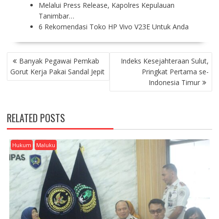
Melalui Press Release, Kapolres Kepulauan
Tanimbar…
6 Rekomendasi Toko HP Vivo V23E Untuk Anda
P
Banyak Pegawai Pemkab
Indeks Kesejahteraan Sulut,
O
Gorut Kerja Pakai Sandal Jepit
Pringkat Pertama se-
S
Indonesia Timur
T
N
A
RELATED POSTS
V
I
G
Hukum
Maluku
A
T
I
O
N