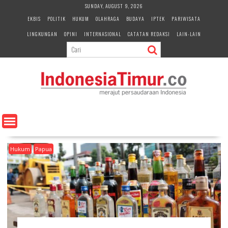
S
SUNDAY, AUGUST 9, 2026
k
EKBIS
POLITIK
HUKUM
OLAHRAGA
BUDAYA
IPTEK
PARIWISATA
i
LINGKUNGAN
OPINI
INTERNASIONAL
CATATAN REDAKSI
LAIN-LAIN
p
t
o
c
o
n
t
e
n
t
Hukum
Papua