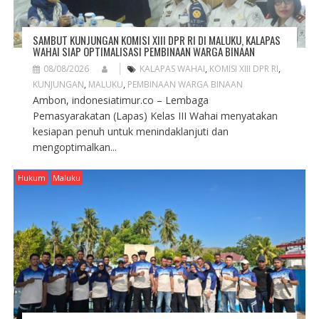
SAMBUT KUNJUNGAN KOMISI XIII DPR RI DI MALUKU, KALAPAS
WAHAI SIAP OPTIMALISASI PEMBINAAN WARGA BINAAN
08/08/2026
KALAPAS WAHAI
,
KOMISI XIII DPR RI
,
KUNJUNGAN
,
MALUKU
,
PEMBINAAN WARGA BINAAN
Ambon, indonesiatimur.co – Lembaga
Pemasyarakatan (Lapas) Kelas III Wahai menyatakan
kesiapan penuh untuk menindaklanjuti dan
mengoptimalkan...
Hukum
Maluku