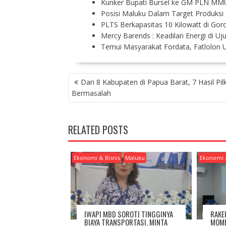
Kunker Bupati Bursel ke GM PLN MM
Posisi Maluku Dalam Target Produksi
PLTS Berkapasitas 10 Kilowatt di Gor
Mercy Barends : Keadilan Energi di Uj
Temui Masyarakat Fordata, Fatlolon U
P
Dari 8 Kabupaten di Papua Barat, 7 Hasil Pi
O
Bermasalah
S
T
N
RELATED POSTS
A
V
I
Ekonomi & Bisnis
Maluku
Ekonomi 
G
A
T
I
O
IWAPI MBD SOROTI TINGGINYA
RAKE
N
BIAYA TRANSPORTASI, MINTA
MOME