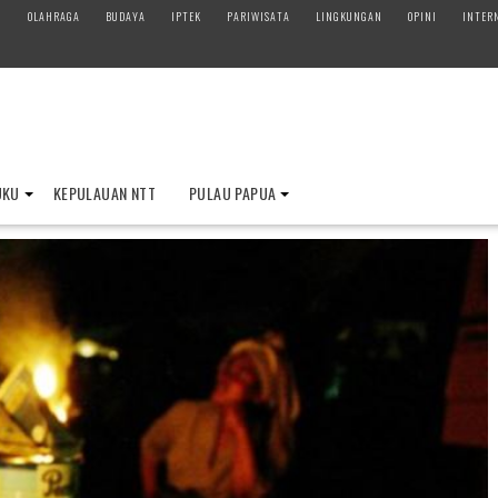
M
OLAHRAGA
BUDAYA
IPTEK
PARIWISATA
LINGKUNGAN
OPINI
INTER
UKU
KEPULAUAN NTT
PULAU PAPUA