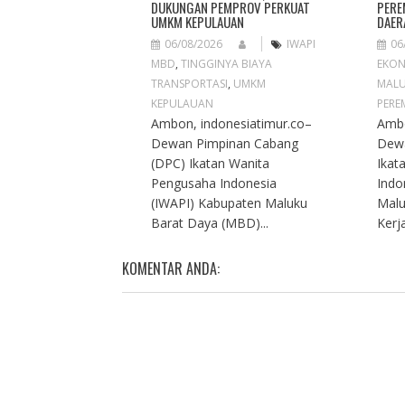
DUKUNGAN PEMPROV PERKUAT
PERE
UMKM KEPULAUAN
DAER
06/08/2026
IWAPI
06
MBD
,
TINGGINYA BIAYA
EKON
TRANSPORTASI
,
UMKM
MAL
KEPULAUAN
PERE
Ambon, indonesiatimur.co–
Ambo
Dewan Pimpinan Cabang
Dew
(DPC) Ikatan Wanita
Ikat
Pengusaha Indonesia
Indo
(IWAPI) Kabupaten Maluku
Malu
Barat Daya (MBD)...
Kerja
KOMENTAR ANDA: