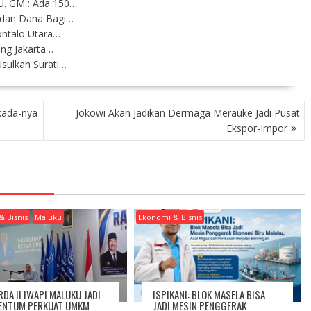
U. GM : Ada 150…
 dan Dana Bagi…
ontalo Utara…
ung Jakarta…
sulkan Surati…
lkada-nya
Jokowi Akan Jadikan Dermaga Merauke Jadi Pusat
Ekspor-Impor
& Bisnis
Maluku
Ekonomi & Bisnis
RDA II IWAPI MALUKU JADI
ISPIKANI: BLOK MASELA BISA
NTUM PERKUAT UMKM
JADI MESIN PENGGERAK