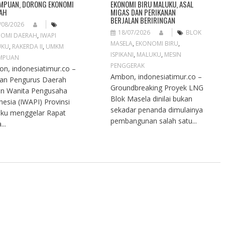
MPUAN, DORONG EKONOMI
EKONOMI BIRU MALUKU, ASAL
AH
MIGAS DAN PERIKANAN
BERJALAN BERIRINGAN
/08/2026
18/07/2026
BLOK
OMI DAERAH
,
IWAPI
MASELA
,
EKONOMI BIRU
,
UKU
,
RAKERDA II
,
UMKM
ISPIKANI
,
MALUKU
,
MESIN
MPUAN
PENGGERAK
n, indonesiatimur.co –
Ambon, indonesiatimur.co –
an Pengurus Daerah
Groundbreaking Proyek LNG
an Wanita Pengusaha
Blok Masela dinilai bukan
nesia (IWAPI) Provinsi
sekadar penanda dimulainya
ku menggelar Rapat
pembangunan salah satu...
...