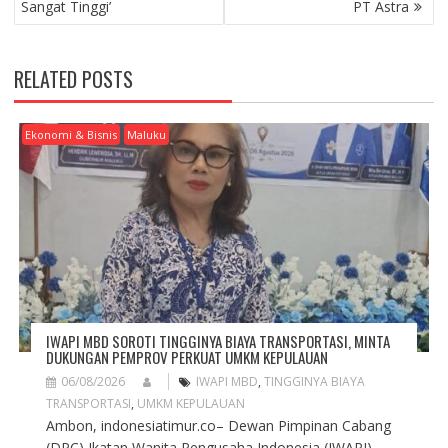
Sangat Tinggi’
PT Astra
T
N
A
RELATED POSTS
V
I
G
Ekonomi & Bisnis
Maluku
A
T
I
O
N
IWAPI MBD SOROTI TINGGINYA BIAYA TRANSPORTASI, MINTA
DUKUNGAN PEMPROV PERKUAT UMKM KEPULAUAN
06/08/2026
IWAPI MBD
,
TINGGINYA BIAYA
TRANSPORTASI
,
UMKM KEPULAUAN
Ambon, indonesiatimur.co– Dewan Pimpinan Cabang
(DPC) Ikatan Wanita Pengusaha Indonesia (IWAPI)