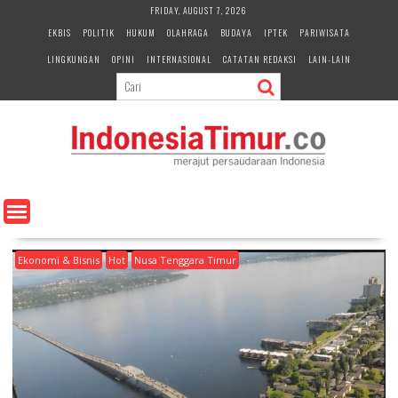
S
FRIDAY, AUGUST 7, 2026
k
EKBIS
POLITIK
HUKUM
OLAHRAGA
BUDAYA
IPTEK
PARIWISATA
i
LINGKUNGAN
OPINI
INTERNASIONAL
CATATAN REDAKSI
LAIN-LAIN
p
t
o
c
o
n
t
e
n
t
Ekonomi & Bisnis
Hot
Nusa Tenggara Timur