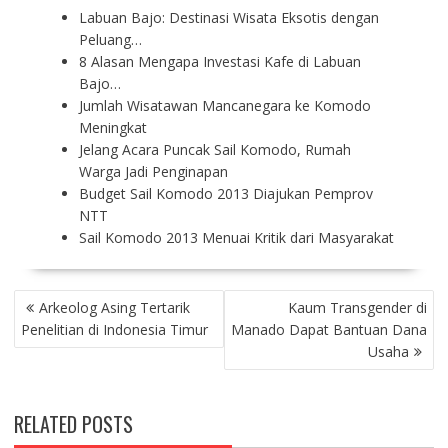
Labuan Bajo: Destinasi Wisata Eksotis dengan
Peluang…
8 Alasan Mengapa Investasi Kafe di Labuan
Bajo…
Jumlah Wisatawan Mancanegara ke Komodo
Meningkat
Jelang Acara Puncak Sail Komodo, Rumah
Warga Jadi Penginapan
Budget Sail Komodo 2013 Diajukan Pemprov
NTT
Sail Komodo 2013 Menuai Kritik dari Masyarakat
P
Arkeolog Asing Tertarik
Kaum Transgender di
O
Penelitian di Indonesia Timur
Manado Dapat Bantuan Dana
S
Usaha
T
N
A
RELATED POSTS
V