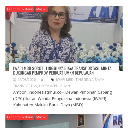
I
G
Ekonomi & Bisnis
Maluku
A
T
I
O
N
IWAPI MBD SOROTI TINGGINYA BIAYA TRANSPORTASI, MINTA
DUKUNGAN PEMPROV PERKUAT UMKM KEPULAUAN
06/08/2026
IWAPI MBD
,
TINGGINYA BIAYA
TRANSPORTASI
,
UMKM KEPULAUAN
Ambon, indonesiatimur.co– Dewan Pimpinan Cabang
(DPC) Ikatan Wanita Pengusaha Indonesia (IWAPI)
Kabupaten Maluku Barat Daya (MBD)...
Ekonomi & Bisnis
Maluku