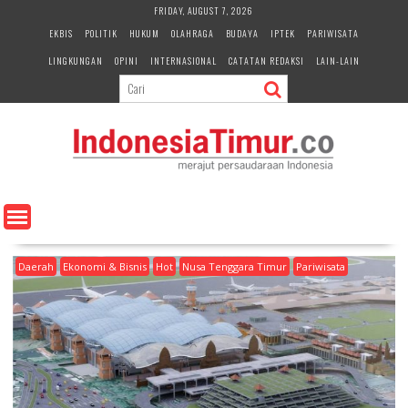
S
FRIDAY, AUGUST 7, 2026
k
EKBIS
POLITIK
HUKUM
OLAHRAGA
BUDAYA
IPTEK
PARIWISATA
i
LINGKUNGAN
OPINI
INTERNASIONAL
CATATAN REDAKSI
LAIN-LAIN
p
t
o
c
o
n
t
e
n
t
Daerah
Ekonomi & Bisnis
Hot
Nusa Tenggara Timur
Pariwisata