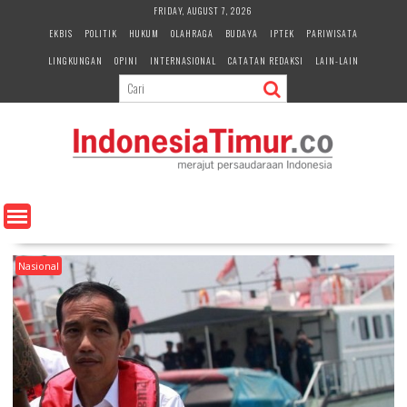
S
FRIDAY, AUGUST 7, 2026
k
EKBIS
POLITIK
HUKUM
OLAHRAGA
BUDAYA
IPTEK
PARIWISATA
i
LINGKUNGAN
OPINI
INTERNASIONAL
CATATAN REDAKSI
LAIN-LAIN
p
t
o
c
o
n
t
e
n
t
Nasional