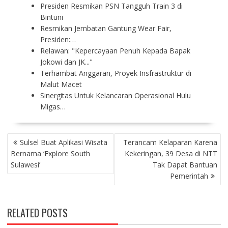
Presiden Resmikan PSN Tangguh Train 3 di
Bintuni
Resmikan Jembatan Gantung Wear Fair,
Presiden:…
Relawan: "Kepercayaan Penuh Kepada Bapak
Jokowi dan JK..."
Terhambat Anggaran, Proyek Insfrastruktur di
Malut Macet
Sinergitas Untuk Kelancaran Operasional Hulu
Migas…
P
Sulsel Buat Aplikasi Wisata
Terancam Kelaparan Karena
O
Bernama ‘Explore South
Kekeringan, 39 Desa di NTT
S
Sulawesi’
Tak Dapat Bantuan
T
Pemerintah
N
A
V
RELATED POSTS
I