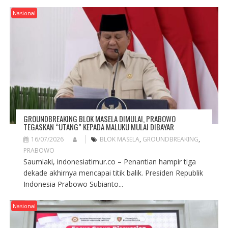
G
A
Nasional
T
I
O
N
GROUNDBREAKING BLOK MASELA DIMULAI, PRABOWO
TEGASKAN “UTANG” KEPADA MALUKU MULAI DIBAYAR
16/07/2026
BLOK MASELA
,
GROUNDBREAKING
,
PRABOWO
Saumlaki, indonesiatimur.co – Penantian hampir tiga
dekade akhirnya mencapai titik balik. Presiden Republik
Indonesia Prabowo Subianto...
Nasional