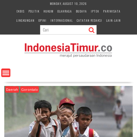
S
MONDAY, AUGUST 10, 2026
k
EKBIS
POLITIK
HUKUM
OLAHRAGA
BUDAYA
IPTEK
PARIWISATA
i
LINGKUNGAN
OPINI
INTERNASIONAL
CATATAN REDAKSI
LAIN-LAIN
p
t
o
c
o
n
t
e
n
t
Daerah
Gorontalo