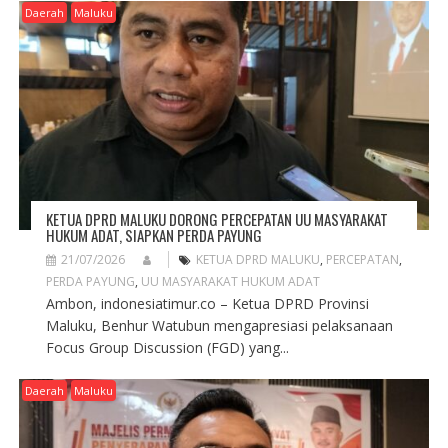
Daerah
Maluku
KETUA DPRD MALUKU DORONG PERCEPATAN UU MASYARAKAT
HUKUM ADAT, SIAPKAN PERDA PAYUNG
21/07/2026
KETUA DPRD MALUKU
,
PERCEPATAN
,
PERDA PAYUNG
,
UU MASYARAKAT HUKUM ADAT
Ambon, indonesiatimur.co – Ketua DPRD Provinsi
Maluku, Benhur Watubun mengapresiasi pelaksanaan
Focus Group Discussion (FGD) yang...
Daerah
Maluku