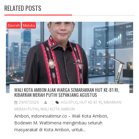
A
RELATED POSTS
V
I
G
Daerah
Maluku
A
T
I
O
N
WALI KOTA AMBON AJAK WARGA SEMARAKKAN HUT KE-81 RI,
KIBARKAN MERAH PUTIH SEPANJANG AGUSTUS
29/07/2026
AGUSTUS
,
HUT KE-81 RI
,
KIBARKAN
MERAH PUTIH
,
WALI KOTA AMBON
Ambon, indonesiatimur.co – Wali Kota Ambon,
Bodewin M. Wattimena mengimbau seluruh
masyarakat di Kota Ambon, untuk...