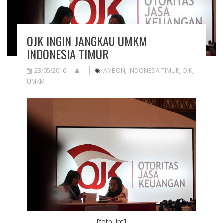
OJK INGIN JANGKAU UMKM
INDONESIA TIMUR
23/05/2016
AMBON
,
INDONESIA TIMUR
,
OJK
,
UMKM
[foto: int]