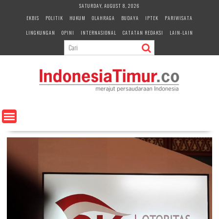
S
SATURDAY, AUGUST 8, 2026
k
EKBIS
POLITIK
HUKUM
OLAHRAGA
BUDAYA
IPTEK
PARIWISATA
i
LINGKUNGAN
OPINI
INTERNASIONAL
CATATAN REDAKSI
LAIN-LAIN
p
t
o
c
o
n
t
e
n
t