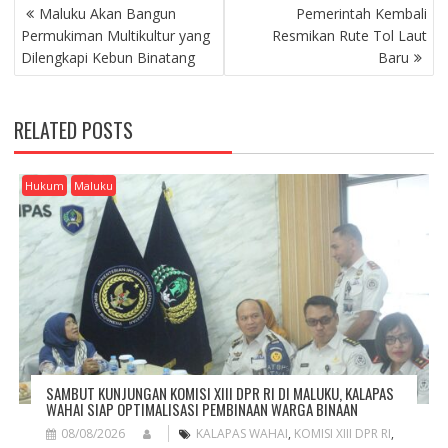
P
Maluku Akan Bangun
Pemerintah Kembali
O
Permukiman Multikultur yang
Resmikan Rute Tol Laut
S
Dilengkapi Kebun Binatang
Baru
T
N
A
RELATED POSTS
V
I
G
Hukum
Maluku
A
T
I
O
N
SAMBUT KUNJUNGAN KOMISI XIII DPR RI DI MALUKU, KALAPAS
WAHAI SIAP OPTIMALISASI PEMBINAAN WARGA BINAAN
08/08/2026
KALAPAS WAHAI
,
KOMISI XIII DPR RI
,