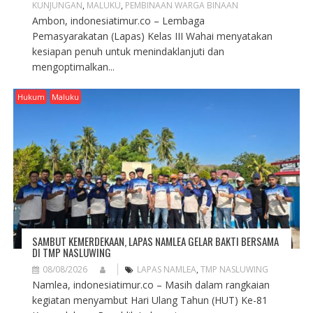
KUNJUNGAN
,
MALUKU
,
PEMBINAAN WARGA BINAAN
Ambon, indonesiatimur.co – Lembaga
Pemasyarakatan (Lapas) Kelas III Wahai menyatakan
kesiapan penuh untuk menindaklanjuti dan
mengoptimalkan...
Hukum
Maluku
SAMBUT KEMERDEKAAN, LAPAS NAMLEA GELAR BAKTI BERSAMA
DI TMP NASLUWING
08/08/2026
LAPAS NAMLEA
,
TMP NASLUWING
Namlea, indonesiatimur.co – Masih dalam rangkaian
kegiatan menyambut Hari Ulang Tahun (HUT) Ke-81