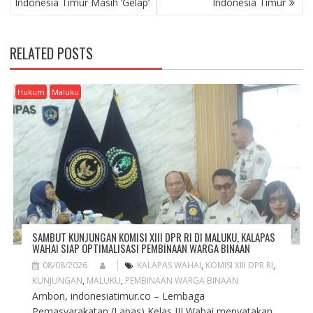
Indonesia Timur Masih ‘Gelap’
Indonesia Timur
S
T
N
RELATED POSTS
A
V
I
Hukum
Maluku
G
A
T
I
O
N
SAMBUT KUNJUNGAN KOMISI XIII DPR RI DI MALUKU, KALAPAS
WAHAI SIAP OPTIMALISASI PEMBINAAN WARGA BINAAN
08/08/2026
KALAPAS WAHAI
,
KOMISI XIII DPR RI
,
KUNJUNGAN
,
MALUKU
,
PEMBINAAN WARGA BINAAN
Ambon, indonesiatimur.co – Lembaga
Pemasyarakatan (Lapas) Kelas III Wahai menyatakan