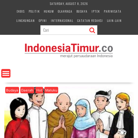
S
SATURDAY, AUGUST 8, 2026
k
EKBIS
POLITIK
HUKUM
OLAHRAGA
BUDAYA
IPTEK
PARIWISATA
i
LINGKUNGAN
OPINI
INTERNASIONAL
CATATAN REDAKSI
LAIN-LAIN
p
t
o
c
o
n
t
e
n
t
Budaya
Daerah
Hot
Maluku