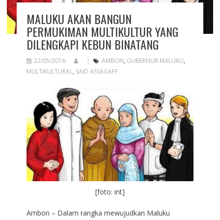
MALUKU AKAN BANGUN
PERMUKIMAN MULTIKULTUR YANG
DILENGKAPI KEBUN BINATANG
22/05/2016
AMBON
,
GUBERNUR MALUKU
,
MULTIKULTURAL
,
SAID ASSAGAFF
[foto: int]
Ambon – Dalam rangka mewujudkan Maluku