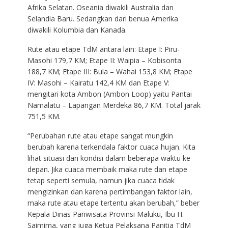
Afrika Selatan. Oseania diwakili Australia dan
Selandia Baru. Sedangkan dari benua Amerika
diwakili Kolumbia dan Kanada.
Rute atau etape TdM antara lain: Etape I: Piru-
Masohi 179,7 KM; Etape II: Waipia – Kobisonta
188,7 KM; Etape III: Bula – Wahai 153,8 KM; Etape
IV: Masohi – Kairatu 142,4 KM dan Etape V:
mengitari kota Ambon (Ambon Loop) yaitu Pantai
Namalatu – Lapangan Merdeka 86,7 KM. Total jarak
751,5 KM.
“Perubahan rute atau etape sangat mungkin
berubah karena terkendala faktor cuaca hujan. Kita
lihat situasi dan kondisi dalam beberapa waktu ke
depan. Jika cuaca membaik maka rute dan etape
tetap seperti semula, namun jika cuaca tidak
mengizinkan dan karena pertimbangan faktor lain,
maka rute atau etape tertentu akan berubah,” beber
Kepala Dinas Pariwisata Provinsi Maluku, Ibu H.
Saimima, yang juga Ketua Pelaksana Panitia TdM