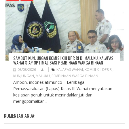
SAMBUT KUNJUNGAN KOMISI XIII DPR RI DI MALUKU, KALAPAS
WAHAI SIAP OPTIMALISASI PEMBINAAN WARGA BINAAN
08/08/2026
KALAPAS WAHAI
,
KOMISI XIII DPR RI
,
KUNJUNGAN
,
MALUKU
,
PEMBINAAN WARGA BINAAN
Ambon, indonesiatimur.co – Lembaga
Pemasyarakatan (Lapas) Kelas III Wahai menyatakan
kesiapan penuh untuk menindaklanjuti dan
mengoptimalkan...
KOMENTAR ANDA: