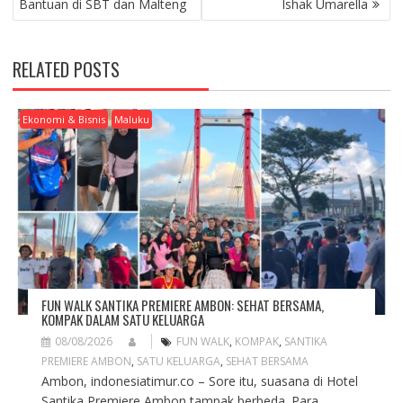
Bantuan di SBT dan Malteng
Ishak Umarella
S
T
N
RELATED POSTS
A
V
I
Ekonomi & Bisnis
Maluku
G
A
T
I
O
N
FUN WALK SANTIKA PREMIERE AMBON: SEHAT BERSAMA,
KOMPAK DALAM SATU KELUARGA
08/08/2026
FUN WALK
,
KOMPAK
,
SANTIKA
PREMIERE AMBON
,
SATU KELUARGA
,
SEHAT BERSAMA
Ambon, indonesiatimur.co – Sore itu, suasana di Hotel
Santika Premiere Ambon tampak berbeda. Para