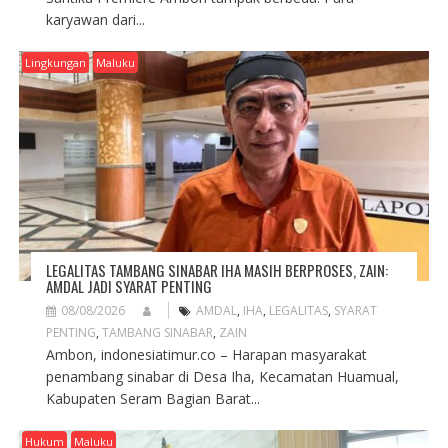
karyawan dari...
Lingkungan
Maluku
LEGALITAS TAMBANG SINABAR IHA MASIH BERPROSES, ZAIN:
AMDAL JADI SYARAT PENTING
08/08/2026
AMDAL
,
IHA
,
LEGALITAS
,
SYARAT
PENTING
,
TAMBANG SINABAR
,
ZAIN
Ambon, indonesiatimur.co – Harapan masyarakat
penambang sinabar di Desa Iha, Kecamatan Huamual,
Kabupaten Seram Bagian Barat...
Hukum
Maluku