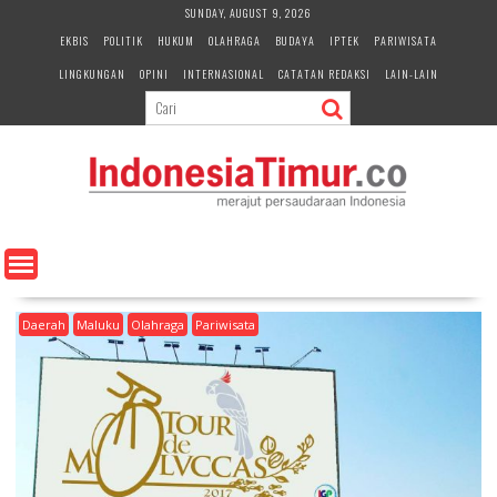
S
SUNDAY, AUGUST 9, 2026
k
EKBIS
POLITIK
HUKUM
OLAHRAGA
BUDAYA
IPTEK
PARIWISATA
i
LINGKUNGAN
OPINI
INTERNASIONAL
CATATAN REDAKSI
LAIN-LAIN
p
t
o
c
o
n
t
e
n
t
Daerah
Maluku
Olahraga
Pariwisata