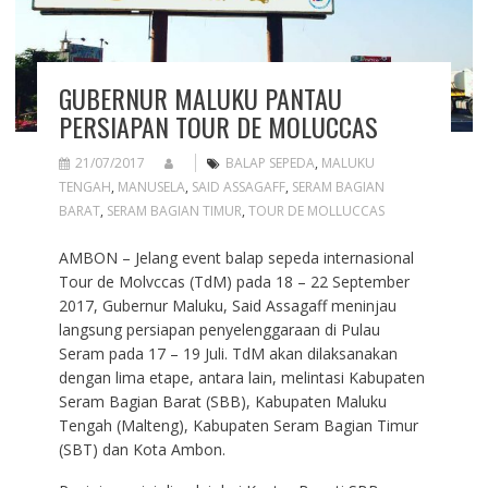
GUBERNUR MALUKU PANTAU
PERSIAPAN TOUR DE MOLUCCAS
21/07/2017
BALAP SEPEDA
,
MALUKU
TENGAH
,
MANUSELA
,
SAID ASSAGAFF
,
SERAM BAGIAN
BARAT
,
SERAM BAGIAN TIMUR
,
TOUR DE MOLLUCCAS
AMBON – Jelang event balap sepeda internasional
Tour de Molvccas (TdM) pada 18 – 22 September
2017, Gubernur Maluku, Said Assagaff meninjau
langsung persiapan penyelenggaraan di Pulau
Seram pada 17 – 19 Juli. TdM akan dilaksanakan
dengan lima etape, antara lain, melintasi Kabupaten
Seram Bagian Barat (SBB), Kabupaten Maluku
Tengah (Malteng), Kabupaten Seram Bagian Timur
(SBT) dan Kota Ambon.