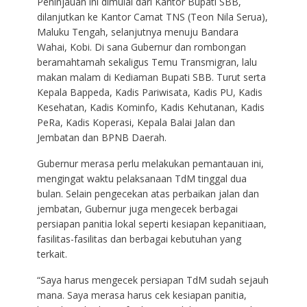
Peninjauan ini dimulai dari Kantor Bupati SBB,
dilanjutkan ke Kantor Camat TNS (Teon Nila Serua),
Maluku Tengah, selanjutnya menuju Bandara
Wahai, Kobi. Di sana Gubernur dan rombongan
beramahtamah sekaligus Temu Transmigran, lalu
makan malam di Kediaman Bupati SBB. Turut serta
Kepala Bappeda, Kadis Pariwisata, Kadis PU, Kadis
Kesehatan, Kadis Kominfo, Kadis Kehutanan, Kadis
PeRa, Kadis Koperasi, Kepala Balai Jalan dan
Jembatan dan BPNB Daerah.
Gubernur merasa perlu melakukan pemantauan ini,
mengingat waktu pelaksanaan TdM tinggal dua
bulan. Selain pengecekan atas perbaikan jalan dan
jembatan, Gubernur juga mengecek berbagai
persiapan panitia lokal seperti kesiapan kepanitiaan,
fasilitas-fasilitas dan berbagai kebutuhan yang
terkait.
“Saya harus mengecek persiapan TdM sudah sejauh
mana. Saya merasa harus cek kesiapan panitia,