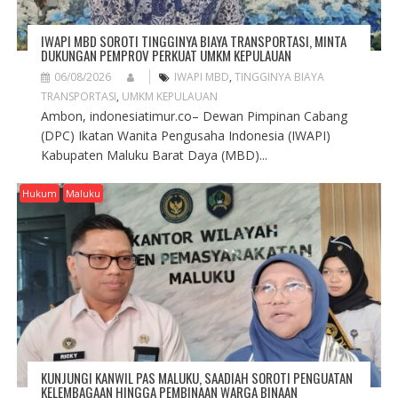
IWAPI MBD SOROTI TINGGINYA BIAYA TRANSPORTASI, MINTA
DUKUNGAN PEMPROV PERKUAT UMKM KEPULAUAN
06/08/2026
IWAPI MBD
,
TINGGINYA BIAYA
TRANSPORTASI
,
UMKM KEPULAUAN
Ambon, indonesiatimur.co– Dewan Pimpinan Cabang
(DPC) Ikatan Wanita Pengusaha Indonesia (IWAPI)
Kabupaten Maluku Barat Daya (MBD)...
Hukum
Maluku
KUNJUNGI KANWIL PAS MALUKU, SAADIAH SOROTI PENGUATAN
KELEMBAGAAN HINGGA PEMBINAAN WARGA BINAAN