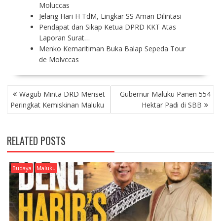
Moluccas
Jelang Hari H TdM, Lingkar SS Aman Dilintasi
Pendapat dan Sikap Ketua DPRD KKT Atas
Laporan Surat…
Menko Kemaritiman Buka Balap Sepeda Tour
de Molvccas
P
Wagub Minta DRD Meriset
Gubernur Maluku Panen 554
O
Peringkat Kemiskinan Maluku
Hektar Padi di SBB
S
T
N
RELATED POSTS
A
V
I
Budaya
Maluku
G
A
T
I
O