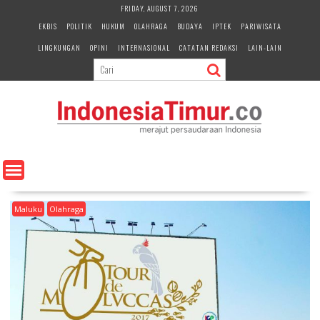
S
FRIDAY, AUGUST 7, 2026
k
EKBIS
POLITIK
HUKUM
OLAHRAGA
BUDAYA
IPTEK
PARIWISATA
i
LINGKUNGAN
OPINI
INTERNASIONAL
CATATAN REDAKSI
LAIN-LAIN
p
t
o
c
o
n
t
e
n
t
Maluku
Olahraga