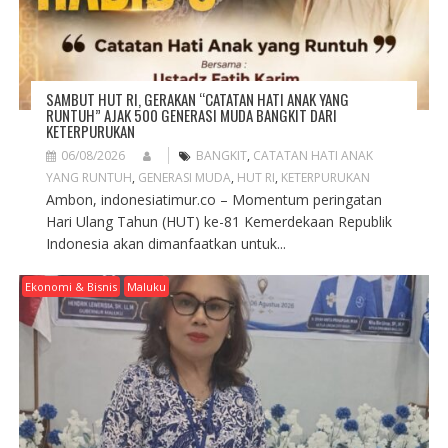
N
SAMBUT HUT RI, GERAKAN “CATATAN HATI ANAK YANG
RUNTUH” AJAK 500 GENERASI MUDA BANGKIT DARI
KETERPURUKAN
06/08/2026
BANGKIT
,
CATATAN HATI ANAK
YANG RUNTUH
,
GENERASI MUDA
,
HUT RI
,
KETERPURUKAN
Ambon, indonesiatimur.co – Momentum peringatan
Hari Ulang Tahun (HUT) ke-81 Kemerdekaan Republik
Indonesia akan dimanfaatkan untuk...
Ekonomi & Bisnis
Maluku