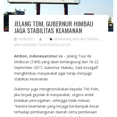
JELANG TDM, GUBERNUR HIMBAU
JAGA STABILITAS KEAMANAN
16/08/2017
KEAMANAN
,
MALUKU TENGAH
,
SAID ASSAGAFF
,
TOUR DE MOLLUCCAS
Ambon, indonesiatimur.co
– Jelang Tour de
Mollucas (TdM) yang akan berlangsung dari 18-22
September 2017, Gubernur Maluku, Said Assagaff
menghimbau masyarakat agar tetap menjaga
stabilitas keamanan.
Gubernur juga menginstruksikan kepada TNI-Polri,
jika terjadi gejolak di masyarakat, segera ambil
tindakan pencegahan, sehingga tidak meluas.
“Karena keamanan yang terjaga berdampak besar
terhadap pembangunan daerah serta pembinaan