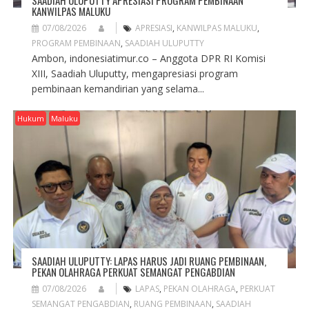
KANWILPAS MALUKU
07/08/2026
APRESIASI
,
KANWILPAS MALUKU
,
PROGRAM PEMBINAAN
,
SAADIAH ULUPUTTY
Ambon, indonesiatimur.co – Anggota DPR RI Komisi
XIII, Saadiah Uluputty, mengapresiasi program
pembinaan kemandirian yang selama...
Hukum
Maluku
SAADIAH ULUPUTTY: LAPAS HARUS JADI RUANG PEMBINAAN,
PEKAN OLAHRAGA PERKUAT SEMANGAT PENGABDIAN
07/08/2026
LAPAS
,
PEKAN OLAHRAGA
,
PERKUAT
SEMANGAT PENGABDIAN
,
RUANG PEMBINAAN
,
SAADIAH