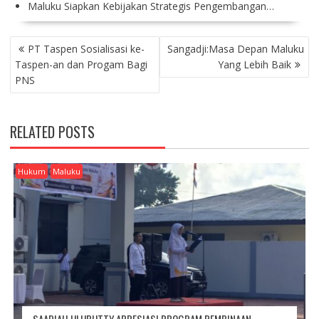
Maluku Siapkan Kebijakan Strategis Pengembangan…
P
PT Taspen Sosialisasi ke-
Sangadji:Masa Depan Maluku
O
Taspen-an dan Progam Bagi
Yang Lebih Baik
S
PNS
T
N
A
RELATED POSTS
V
I
G
Hukum
Maluku
A
T
I
O
N
SAADIAH ULUPUTTY APRESIASI PROGRAM PEMBINAAN