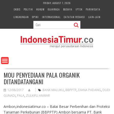
S
FRIDAY, AUGUST 7, 2026
k
EKBIS
POLITIK
HUKUM
OLAHRAGA
BUDAYA
IPTEK
PARIWISATA
i
LINGKUNGAN
OPINI
INTERNASIONAL
CATATAN REDAKSI
LAIN-LAIN
p
t
o
c
o
n
t
e
n
t
MOU PENYEDIAAN PALA ORGANIK
DITANDATANGANI
12/08/2017
BANK MALUKU
,
BBPPTP
,
DIANA PADANG
,
DUDI
GUNADI
,
PALA
,
ZULKIFLI ANWAR
Ambon,indonesiatimur.co – Balai Besar Perbenihan dan Proteksi
Tanaman Perkebunan (BBPPTP) Ambon bersama PT. Bank