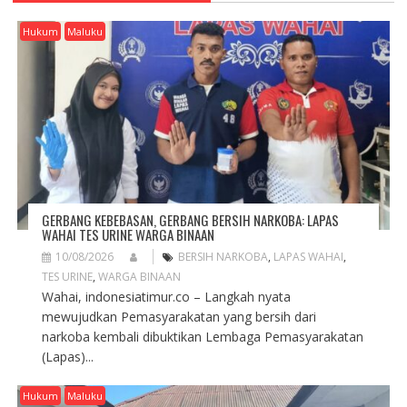
I
G
Hukum
Maluku
A
T
I
O
N
GERBANG KEBEBASAN, GERBANG BERSIH NARKOBA: LAPAS
WAHAI TES URINE WARGA BINAAN
10/08/2026
BERSIH NARKOBA
,
LAPAS WAHAI
,
TES URINE
,
WARGA BINAAN
Wahai, indonesiatimur.co – Langkah nyata
mewujudkan Pemasyarakatan yang bersih dari
narkoba kembali dibuktikan Lembaga Pemasyarakatan
(Lapas)...
Hukum
Maluku