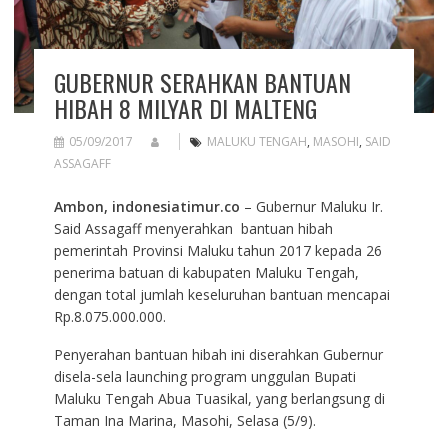
​GUBERNUR SERAHKAN BANTUAN
HIBAH 8 MILYAR DI MALTENG
05/09/2017
MALUKU TENGAH
,
MASOHI
,
SAID
ASSAGAFF
Ambon, indonesiatimur.co
– Gubernur Maluku Ir.
Said Assagaff menyerahkan bantuan hibah
pemerintah Provinsi Maluku tahun 2017 kepada 26
penerima batuan di kabupaten Maluku Tengah,
dengan total jumlah keseluruhan bantuan mencapai
Rp.8.075.000.000.
Penyerahan bantuan hibah ini diserahkan Gubernur
disela-sela launching program unggulan Bupati
Maluku Tengah Abua Tuasikal, yang berlangsung di
Taman Ina Marina, Masohi, Selasa (5/9).