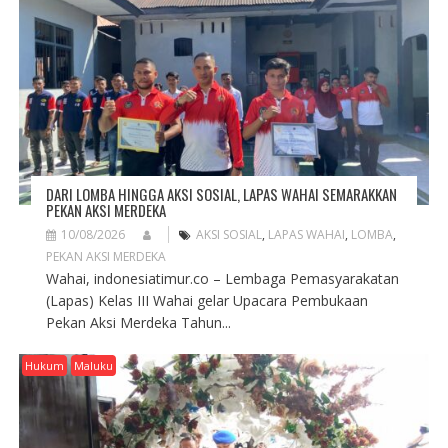
DARI LOMBA HINGGA AKSI SOSIAL, LAPAS WAHAI SEMARAKKAN
PEKAN AKSI MERDEKA
10/08/2026
AKSI SOSIAL
,
LAPAS WAHAI
,
LOMBA
,
PEKAN AKSI MERDEKA
Wahai, indonesiatimur.co – Lembaga Pemasyarakatan
(Lapas) Kelas III Wahai gelar Upacara Pembukaan
Pekan Aksi Merdeka Tahun...
Hukum
Maluku