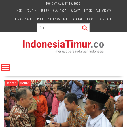
S
MONDAY, AUGUST 10, 2026
k
EKBIS
POLITIK
HUKUM
OLAHRAGA
BUDAYA
IPTEK
PARIWISATA
i
LINGKUNGAN
OPINI
INTERNASIONAL
CATATAN REDAKSI
LAIN-LAIN
p
t
o
c
o
n
t
e
n
t
Daerah
Maluku