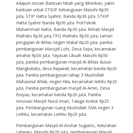
Adapun rincian Bantuan hibah yang diberikan, yakni
bantuan untuk STISIP Kebangsaan Masohi Rp30
juta, STIP Hatta Syahrir, Banda Rp30 juta. STKIP
Hatta Syahrir Banda Rp30 juta. PoliTeknik
Muhammad Hatta, Banda Rp30 juta. Rehab Masjid
Waihatu Rp30 juta,TPQ Waihatu Rp30 juta, taman
pengajian Al-Ikhlas negeri Wakal Rp20 juta, panitia
pembangunan Massjid Lohi, Desa Sepa, kecamatan
amahai Rp50 juta. Yayasan Ukuah Masohi Rp50
juta, panitia pembangunan masjid Al-Ikhlas dusun
Mangkubatu, desa Rajawali, kecamatan banda Rp20
juta. Panitia pembangunan tahap 3 Mushollah
Mahasinul Ahlak, negeri Hila, kecamatan leihitu Rp20
juta. Panitia pembangunan masjid Al-Amin, Desa
Boiyau, kecamatan banda Rp20 juta. Panitia
renovasi Masjid Nurul Iman, Talaga Kodok Rp25
juta. Pembangunan ruang Mushollah SMA negeri 3
Leihitu, kecamatan Leihitu Rp20 juta.
Pembangunan Masjid Al-Anshar Sugiarto, Kelurahan
Letwaru, Masohi Rp20 juta. pembangunan Masjid