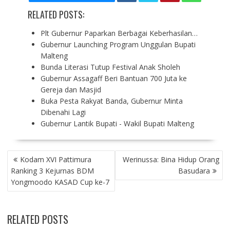
RELATED POSTS:
Plt Gubernur Paparkan Berbagai Keberhasilan…
​Gubernur Launching Program Unggulan Bupati
Malteng
Bunda Literasi Tutup Festival Anak Sholeh
Gubernur Assagaff Beri Bantuan 700 Juta ke
Gereja dan Masjid
Buka Pesta Rakyat Banda, Gubernur Minta
Dibenahi Lagi
​Gubernur Lantik Bupati - Wakil Bupati Malteng
P
​Kodam XVI Pattimura
​Werinussa: Bina Hidup Orang
O
Ranking 3 Kejurnas BDM
Basudara
S
Yongmoodo KASAD Cup ke-7
T
N
A
RELATED POSTS
V