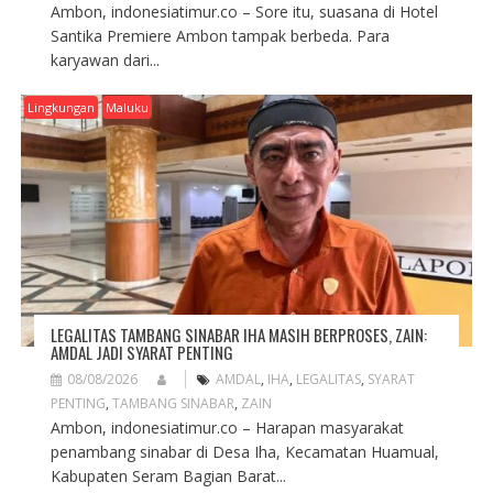
Ambon, indonesiatimur.co – Sore itu, suasana di Hotel
Santika Premiere Ambon tampak berbeda. Para
karyawan dari...
Lingkungan
Maluku
LEGALITAS TAMBANG SINABAR IHA MASIH BERPROSES, ZAIN:
AMDAL JADI SYARAT PENTING
08/08/2026
AMDAL
,
IHA
,
LEGALITAS
,
SYARAT
PENTING
,
TAMBANG SINABAR
,
ZAIN
Ambon, indonesiatimur.co – Harapan masyarakat
penambang sinabar di Desa Iha, Kecamatan Huamual,
Kabupaten Seram Bagian Barat...