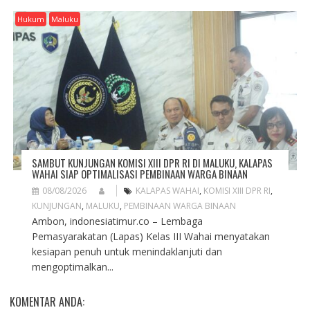
Hukum
Maluku
SAMBUT KUNJUNGAN KOMISI XIII DPR RI DI MALUKU, KALAPAS
WAHAI SIAP OPTIMALISASI PEMBINAAN WARGA BINAAN
08/08/2026
KALAPAS WAHAI
,
KOMISI XIII DPR RI
,
KUNJUNGAN
,
MALUKU
,
PEMBINAAN WARGA BINAAN
Ambon, indonesiatimur.co – Lembaga
Pemasyarakatan (Lapas) Kelas III Wahai menyatakan
kesiapan penuh untuk menindaklanjuti dan
mengoptimalkan...
KOMENTAR ANDA: