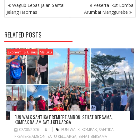
P
​Wagub Lepas Jalan Santai
9 Peserta Ikut Lomba
O
Jelang Haornas
Arumbai Manggurebe
S
T
N
RELATED POSTS
A
V
I
Ekonomi & Bisnis
Maluku
G
A
T
I
O
N
FUN WALK SANTIKA PREMIERE AMBON: SEHAT BERSAMA,
KOMPAK DALAM SATU KELUARGA
08/08/2026
FUN WALK
,
KOMPAK
,
SANTIKA
PREMIERE AMBON
,
SATU KELUARGA
,
SEHAT BERSAMA