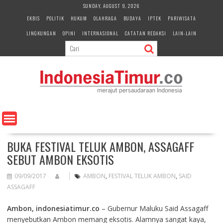
S
SUNDAY, AUGUST 9, 2026
k
EKBIS
POLITIK
HUKUM
OLAHRAGA
BUDAYA
IPTEK
PARIWISATA
i
LINGKUNGAN
OPINI
INTERNASIONAL
CATATAN REDAKSI
LAIN-LAIN
p
t
o
c
o
n
t
e
n
t
​BUKA FESTIVAL TELUK AMBON, ASSAGAFF
SEBUT AMBON EKSOTIS
09/09/2017
AMBON
,
FESTIVAL TELUK AMBON
,
SAID
ASSAGAFF
Ambon, indonesiatimur.co
– Gubernur Maluku Said Assagaff
menyebutkan Ambon memang eksotis. Alamnya sangat kaya,