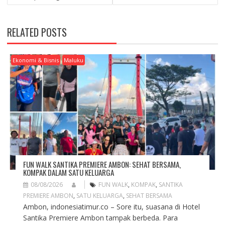
S
T
N
RELATED POSTS
A
V
I
Ekonomi & Bisnis
Maluku
G
A
T
I
O
N
FUN WALK SANTIKA PREMIERE AMBON: SEHAT BERSAMA,
KOMPAK DALAM SATU KELUARGA
08/08/2026
FUN WALK
,
KOMPAK
,
SANTIKA
PREMIERE AMBON
,
SATU KELUARGA
,
SEHAT BERSAMA
Ambon, indonesiatimur.co – Sore itu, suasana di Hotel
Santika Premiere Ambon tampak berbeda. Para