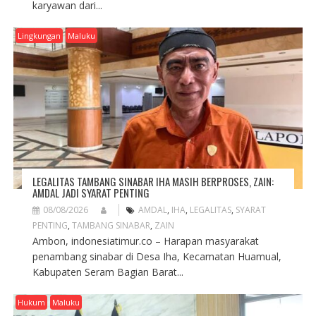
karyawan dari...
Lingkungan
Maluku
LEGALITAS TAMBANG SINABAR IHA MASIH BERPROSES, ZAIN:
AMDAL JADI SYARAT PENTING
08/08/2026
AMDAL
,
IHA
,
LEGALITAS
,
SYARAT
PENTING
,
TAMBANG SINABAR
,
ZAIN
Ambon, indonesiatimur.co – Harapan masyarakat
penambang sinabar di Desa Iha, Kecamatan Huamual,
Kabupaten Seram Bagian Barat...
Hukum
Maluku