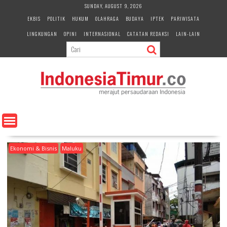
S
SUNDAY, AUGUST 9, 2026
k
EKBIS
POLITIK
HUKUM
OLAHRAGA
BUDAYA
IPTEK
PARIWISATA
i
LINGKUNGAN
OPINI
INTERNASIONAL
CATATAN REDAKSI
LAIN-LAIN
p
t
o
c
o
n
t
e
n
t
Ekonomi & Bisnis
Maluku