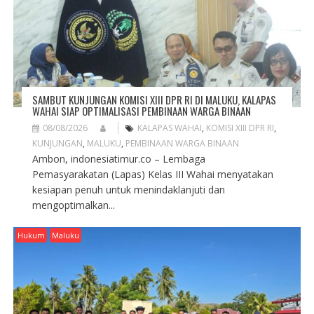
I
O
N
SAMBUT KUNJUNGAN KOMISI XIII DPR RI DI MALUKU, KALAPAS
WAHAI SIAP OPTIMALISASI PEMBINAAN WARGA BINAAN
08/08/2026
KALAPAS WAHAI
,
KOMISI XIII DPR RI
,
KUNJUNGAN
,
MALUKU
,
PEMBINAAN WARGA BINAAN
Ambon, indonesiatimur.co – Lembaga
Pemasyarakatan (Lapas) Kelas III Wahai menyatakan
kesiapan penuh untuk menindaklanjuti dan
mengoptimalkan...
Hukum
Maluku