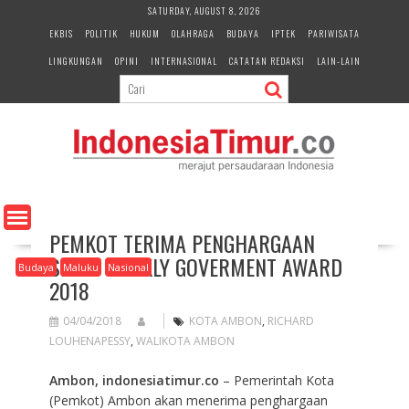
S
SATURDAY, AUGUST 8, 2026
k
EKBIS
POLITIK
HUKUM
OLAHRAGA
BUDAYA
IPTEK
PARIWISATA
i
LINGKUNGAN
OPINI
INTERNASIONAL
CATATAN REDAKSI
LAIN-LAIN
p
t
o
c
o
n
t
e
n
PEMKOT TERIMA PENGHARGAAN
t
SINDO WEEKLY GOVERMENT AWARD
Budaya
Maluku
Nasional
2018
04/04/2018
KOTA AMBON
,
RICHARD
LOUHENAPESSY
,
WALIKOTA AMBON
Ambon, indonesiatimur.co
– Pemerintah Kota
(Pemkot) Ambon akan menerima penghargaan