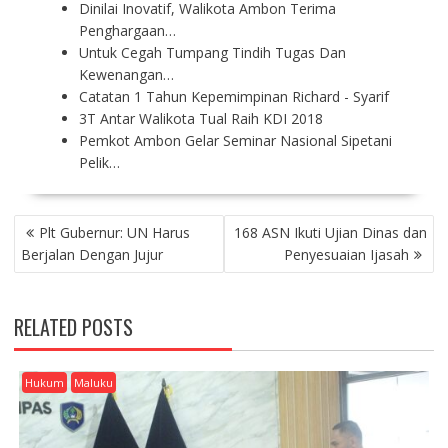
Dinilai Inovatif, Walikota Ambon Terima
Penghargaan…
Untuk Cegah Tumpang Tindih Tugas Dan
Kewenangan…
Catatan 1 Tahun Kepemimpinan Richard - Syarif
3T Antar Walikota Tual Raih KDI 2018
Pemkot Ambon Gelar Seminar Nasional Sipetani
Pelik…
P
Plt Gubernur: UN Harus
168 ASN Ikuti Ujian Dinas dan
O
Berjalan Dengan Jujur
Penyesuaian Ijasah
S
T
N
RELATED POSTS
A
V
I
Hukum
Maluku
G
A
T