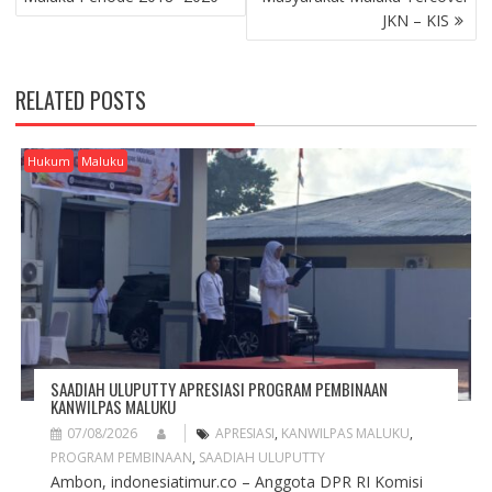
S
JKN – KIS
T
N
A
RELATED POSTS
V
I
G
Hukum
Maluku
A
T
I
O
N
SAADIAH ULUPUTTY APRESIASI PROGRAM PEMBINAAN
KANWILPAS MALUKU
07/08/2026
APRESIASI
,
KANWILPAS MALUKU
,
PROGRAM PEMBINAAN
,
SAADIAH ULUPUTTY
Ambon, indonesiatimur.co – Anggota DPR RI Komisi