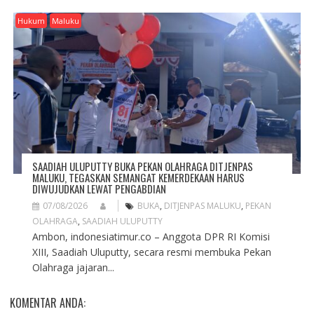
Hukum
Maluku
SAADIAH ULUPUTTY BUKA PEKAN OLAHRAGA DITJENPAS
MALUKU, TEGASKAN SEMANGAT KEMERDEKAAN HARUS
DIWUJUDKAN LEWAT PENGABDIAN
07/08/2026
BUKA
,
DITJENPAS MALUKU
,
PEKAN
OLAHRAGA
,
SAADIAH ULUPUTTY
Ambon, indonesiatimur.co – Anggota DPR RI Komisi
XIII, Saadiah Uluputty, secara resmi membuka Pekan
Olahraga jajaran...
KOMENTAR ANDA: