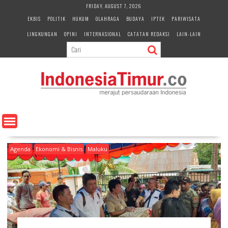
S
FRIDAY, AUGUST 7, 2026
k
EKBIS
POLITIK
HUKUM
OLAHRAGA
BUDAYA
IPTEK
PARIWISATA
i
LINGKUNGAN
OPINI
INTERNASIONAL
CATATAN REDAKSI
LAIN-LAIN
p
t
o
c
o
n
t
e
n
t
Agenda
Ekonomi & Bisnis
Maluku