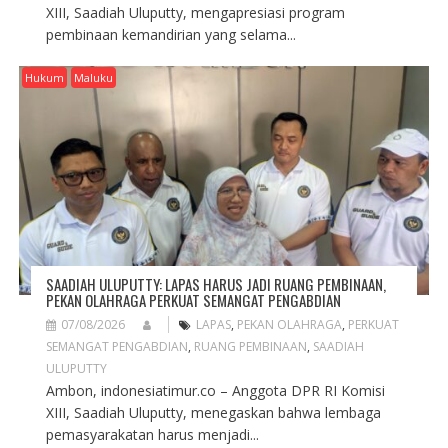
XIII, Saadiah Uluputty, mengapresiasi program
pembinaan kemandirian yang selama...
Hukum
Maluku
SAADIAH ULUPUTTY: LAPAS HARUS JADI RUANG PEMBINAAN,
PEKAN OLAHRAGA PERKUAT SEMANGAT PENGABDIAN
07/08/2026
LAPAS
,
PEKAN OLAHRAGA
,
PERKUAT
SEMANGAT PENGABDIAN
,
RUANG PEMBINAAN
,
SAADIAH
ULUPUTTY
Ambon, indonesiatimur.co – Anggota DPR RI Komisi
XIII, Saadiah Uluputty, menegaskan bahwa lembaga
pemasyarakatan harus menjadi...