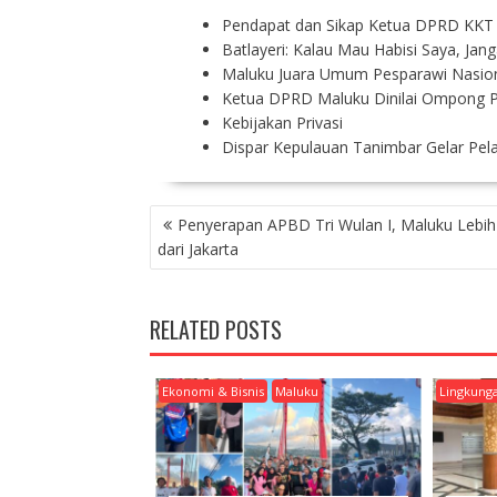
Pendapat dan Sikap Ketua DPRD KKT 
Batlayeri: Kalau Mau Habisi Saya, Ja
Maluku Juara Umum Pesparawi Nasion
Ketua DPRD Maluku Dinilai Ompong Pe
Kebijakan Privasi
Dispar Kepulauan Tanimbar Gelar Pe
P
Penyerapan APBD Tri Wulan I, Maluku Lebih
O
dari Jakarta
S
T
N
RELATED POSTS
A
V
I
Ekonomi & Bisnis
Maluku
Lingkung
G
A
T
I