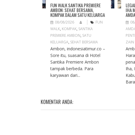
O
FUN WALK SANTIKA PREMIERE
LEGA
N
AMBON: SEHAT BERSAMA,
IHA 
KOMPAK DALAM SATU KELUARGA
AMDA
08/08/2026
FUN
08
WALK
,
KOMPAK
,
SANTIKA
AMD
PREMIERE AMBON
,
SATU
PENT
KELUARGA
,
SEHAT BERSAMA
ZAIN
Ambon, indonesiatimur.co –
Ambo
Sore itu, suasana di Hotel
Hara
Santika Premiere Ambon
pena
tampak berbeda. Para
Iha,
karyawan dari...
Kabu
Barat
KOMENTAR ANDA: