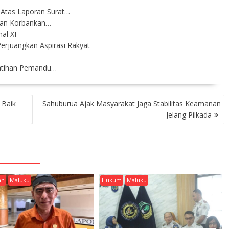
Atas Laporan Surat…
ngan Korbankan…
al XI
rjuangkan Aspirasi Rakyat
latihan Pemandu…
 Baik
Sahuburua Ajak Masyarakat Jaga Stabilitas Keamanan
Jelang Pilkada
an
Maluku
Hukum
Maluku