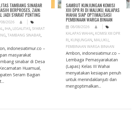
LITAS TAMBANG SINABAR
SAMBUT KUNJUNGAN KOMISI
MASIH BERPROSES, ZAIN:
XIII DPR RI DI MALUKU, KALAPAS
L JADI SYARAT PENTING
WAHAI SIAP OPTIMALISASI
PEMBINAAN WARGA BINAAN
/08/2026
08/08/2026
AL
,
IHA
,
LEGALITAS
,
SYARAT
KALAPAS WAHAI
,
KOMISI XIII DPR
ING
,
TAMBANG SINABAR
,
RI
,
KUNJUNGAN
,
MALUKU
,
PEMBINAAN WARGA BINAAN
n, indonesiatimur.co –
Ambon, indonesiatimur.co –
pan masyarakat
Lembaga Pemasyarakatan
mbang sinabar di Desa
(Lapas) Kelas III Wahai
 Kecamatan Huamual,
menyatakan kesiapan penuh
paten Seram Bagian
untuk menindaklanjuti dan
...
mengoptimalkan...