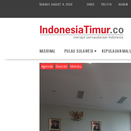
S
SUNDAY, AUGUST 9, 2026
EKBIS
POLITIK
HUKUM
k
i
p
t
o
c
o
NASIONAL
PULAU SULAWESI
KEPULAUAN MAL
n
t
Agenda
Daerah
Maluku
e
n
t