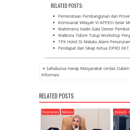
RELATED POSTS:
Pemerataan Pembangunan dan Provins
Komisariat Wilayah VI APEKSI Gelar 
Wattimena Hadiri Gala Dinner Pemkot
Walikota Tidore Tutup Workshop Pen
TPK Hotel Di Maluku Alami Penuruna
Pendapat dan Sikap Ketua DPRD KKT 
P
Sahuburua Harap Masyarakat cerdas Dalam
O
Informasi
S
T
N
RELATED POSTS
A
V
I
Keamanan
Maluku
Hukum
G
A