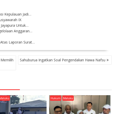
i Kepulauan Jadi…
Musyawarah IX
 Jayapura Untuk…
gelolaan Anggaran…
n
Atas Laporan Surat…
 Memilih
Sahuburua Ingatkan Soal Pengendalian Hawa Nafsu
Maluku
Hukum
Maluku