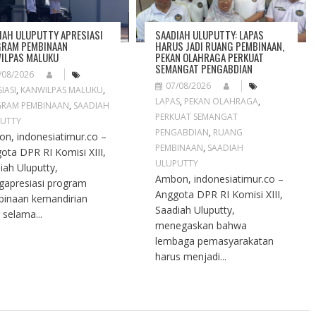
IAH ULUPUTTY APRESIASI
SAADIAH ULUPUTTY: LAPAS
RAM PEMBINAAN
HARUS JADI RUANG PEMBINAAN,
ILPAS MALUKU
PEKAN OLAHRAGA PERKUAT
SEMANGAT PENGABDIAN
/08/2026
07/08/2026
IASI
,
KANWILPAS MALUKU
,
LAPAS
,
PEKAN OLAHRAGA
,
RAM PEMBINAAN
,
SAADIAH
PERKUAT SEMANGAT
UTTY
PENGABDIAN
,
RUANG
n, indonesiatimur.co –
PEMBINAAN
,
SAADIAH
ota DPR RI Komisi XIII,
ULUPUTTY
iah Uluputty,
Ambon, indonesiatimur.co –
apresiasi program
Anggota DPR RI Komisi XIII,
inaan kemandirian
Saadiah Uluputty,
 selama...
menegaskan bahwa
lembaga pemasyarakatan
harus menjadi...