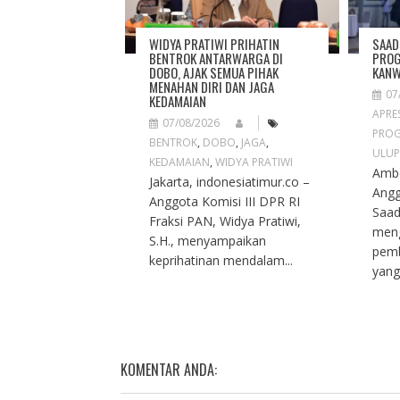
T
I
O
WIDYA PRATIWI PRIHATIN
SAAD
N
BENTROK ANTARWARGA DI
PROG
DOBO, AJAK SEMUA PIHAK
KANW
MENAHAN DIRI DAN JAGA
07
KEDAMAIAN
APRES
07/08/2026
PROG
BENTROK
,
DOBO
,
JAGA
,
ULUP
KEDAMAIAN
,
WIDYA PRATIWI
Ambo
Jakarta, indonesiatimur.co –
Angg
Anggota Komisi III DPR RI
Saad
Fraksi PAN, Widya Pratiwi,
meng
S.H., menyampaikan
pemb
keprihatinan mendalam...
yang
KOMENTAR ANDA: