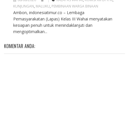
KUNJUNGAN
,
MALUKU
,
PEMBINAAN WARGA BINAAN
Ambon, indonesiatimur.co – Lembaga
Pemasyarakatan (Lapas) Kelas III Wahai menyatakan
kesiapan penuh untuk menindaklanjuti dan
mengoptimalkan...
KOMENTAR ANDA: