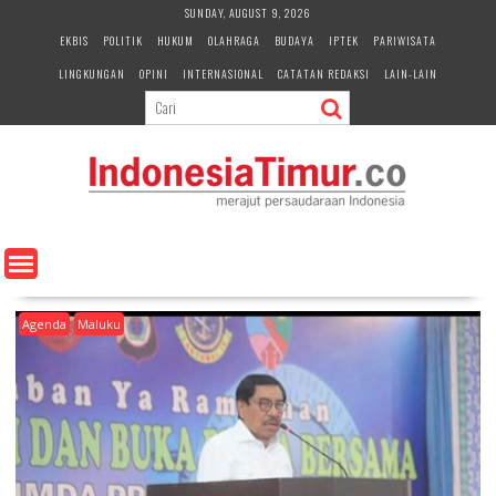
S
SUNDAY, AUGUST 9, 2026
k
EKBIS
POLITIK
HUKUM
OLAHRAGA
BUDAYA
IPTEK
PARIWISATA
i
LINGKUNGAN
OPINI
INTERNASIONAL
CATATAN REDAKSI
LAIN-LAIN
p
t
o
c
o
n
t
e
n
t
Agenda
Maluku