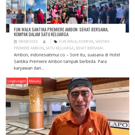
N
FUN WALK SANTIKA PREMIERE AMBON: SEHAT BERSAMA,
KOMPAK DALAM SATU KELUARGA
08/08/2026
FUN WALK
,
KOMPAK
,
SANTIKA
PREMIERE AMBON
,
SATU KELUARGA
,
SEHAT BERSAMA
Ambon, indonesiatimur.co – Sore itu, suasana di Hotel
Santika Premiere Ambon tampak berbeda. Para
karyawan dari...
Lingkungan
Maluku