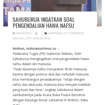
SAHUBURUA INGATKAN SOAL
PENGENDALIAN HAWA NAFSU
06/06/2018
NARKOBA
,
PLT GUBERNUR
MALUKU
,
ZETH SAHUBURUA
Ambon, indonesiatimur.co
–
Pelaksana Tugas (Plt) Gubernur Maluku, Zeth
Sahuburua mengingatkan soal pengendalian hawa
nafsu dalam diri manusia.
“Pada dasarnya nafsu merupakan fitrah manusia,
karena dengan potensi akal dan nafsulah manusia
bisa membangun peradabannya. Tetapi dengan
nafsu dan akal pula, manusia bisa menjadi mahkluk
yang buas dan hina,” ungkap Sahuburua dalam
sambutannya pada Acara Buka Puasa Bersama
dengan keluarga Besar Lantamal IX Ambon, Rabu