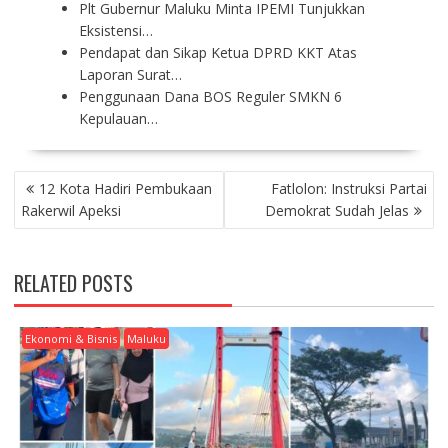
Plt Gubernur Maluku Minta IPEMI Tunjukkan
Eksistensi…
Pendapat dan Sikap Ketua DPRD KKT Atas
Laporan Surat…
Penggunaan Dana BOS Reguler SMKN 6
Kepulauan…
P
12 Kota Hadiri Pembukaan
Fatlolon: Instruksi Partai
O
Rakerwil Apeksi
Demokrat Sudah Jelas
S
T
N
RELATED POSTS
A
V
I
Ekonomi & Bisnis
Maluku
G
A
T
I
O