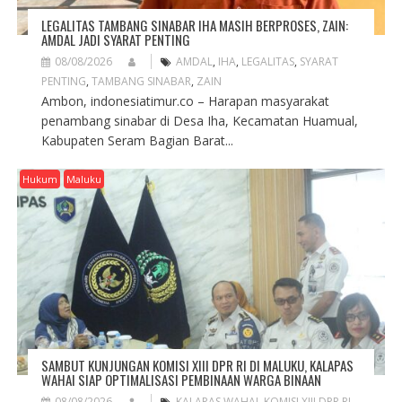
LEGALITAS TAMBANG SINABAR IHA MASIH BERPROSES, ZAIN:
AMDAL JADI SYARAT PENTING
08/08/2026
AMDAL
,
IHA
,
LEGALITAS
,
SYARAT
PENTING
,
TAMBANG SINABAR
,
ZAIN
Ambon, indonesiatimur.co – Harapan masyarakat
penambang sinabar di Desa Iha, Kecamatan Huamual,
Kabupaten Seram Bagian Barat...
Hukum
Maluku
SAMBUT KUNJUNGAN KOMISI XIII DPR RI DI MALUKU, KALAPAS
WAHAI SIAP OPTIMALISASI PEMBINAAN WARGA BINAAN
08/08/2026
KALAPAS WAHAI
,
KOMISI XIII DPR RI
,