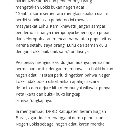
hal ini Azis Silouw dan pendemonya yang
mengatakan Lokki bukan negeri adat .
” Saat ini kami sementara mengkaji apakah dia ini
berdiri sendiri atau pendemo ini mewakili
masyarakat Luhu. Kami khawatir jangan sampai
pendemo ini hanya mempunyai kepentingan pribadi
dan kelompok atau mencari nama atau popularitas.
Karena setahu saya orang, Luhu dari zaman dulu
dengan Lokki baik-baik saja,”tandasnya.
Pelupessy mengindikasi dugaan adanya permainan-
permainan politik dengan membawa isu Lokki bukan
negeri adat . “Tetapi perlu diingatkan bahwa Negeri
Lokki tidak boleh dikorbankan apalagi secara
defacto dan dejure kita mempunyai wilayah, punya
Peta (kart) dan bukti- bukti lengkap
lainnya,”ungkapnya.
Ia menghimbau DPRD Kabupaten Seram Bagian
Barat, agar tidak menanggapi demo penolakan
Negeri Lokki sebagai negeri adat, karen mereka