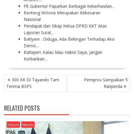
Plt Gubernur Paparkan Berbagai Keberhasilan…
Benteng Victoria Merupakan Kebesaran
Nasional
Pendapat dan Sikap Ketua DPRD KKT Atas
Laporan Surat…
Batlyare : Diduga, Ada Bekingan Terhadap Aksi
Demo…
Batlayeri: Kalau Mau Habisi Saya, Jangan
Korbankan…
P
300 KK Di Tayando Tam
Pemprov Sampaikan 5
O
Terima BSPS
Ranperda
S
T
N
RELATED POSTS
A
V
I
Hukum
Maluku
G