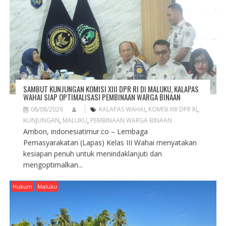
A
T
I
O
N
SAMBUT KUNJUNGAN KOMISI XIII DPR RI DI MALUKU, KALAPAS
WAHAI SIAP OPTIMALISASI PEMBINAAN WARGA BINAAN
08/08/2026
KALAPAS WAHAI
,
KOMISI XIII DPR RI
,
KUNJUNGAN
,
MALUKU
,
PEMBINAAN WARGA BINAAN
Ambon, indonesiatimur.co – Lembaga
Pemasyarakatan (Lapas) Kelas III Wahai menyatakan
kesiapan penuh untuk menindaklanjuti dan
mengoptimalkan...
Hukum
Maluku