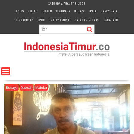
S
SATURDAY, AUGUST 8, 2026
k
EKBIS
POLITIK
HUKUM
OLAHRAGA
BUDAYA
IPTEK
PARIWISATA
i
LINGKUNGAN
OPINI
INTERNASIONAL
CATATAN REDAKSI
LAIN-LAIN
p
t
o
c
o
n
t
e
n
t
Budaya
Daerah
Maluku