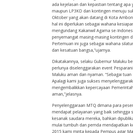
ada kejelasan dan kepastian tentang apa y
maupun LP3KD dan kontingen menuju sukse
Oktober yang akan datang di Kota Ambon,
hal ini diperlukan sebagai wahana kesiapa
mengundang Kakanwil Agama se-Indonesia,
penyemangat masing-masing kontingen dal
Pertemuan ini juga sebagai wahana silat
dan kesatuan bangsa,”ujarnya.
Dikatakannya, selaku Gubernur Maluku 
perlunya diselenggarakan event Pesparan
Maluku aman dan nyaman. “Sebagai tuan ru
Apalagi kami juga sukses menyelenggarak
mengembalikkan kepercayaan Pemerintah 
aman,”jelasnya.
Penyelenggaraan MTQ dimana para peserta
mendapat pelayanan yang baik sehingga s
kesanak saudara mereka, bahkan dipublika
mulai tumbuh dan pemda mendapatkan kem
2015 kami minta kepada Pempus agar Malu