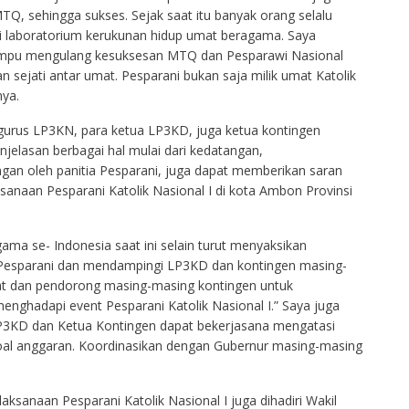
Q, sehingga sukses. Sejak saat itu banyak orang selalu
 laboratorium kerukunan hidup umat beragama. Saya
mampu mengulang kesuksesan MTQ dan Pesparawi Nasional
ejati antar umat. Pesparani bukan saja milik umat Katolik
ya.
urus LP3KN, para ketua LP3KD, juga ketua kontingen
njelasan berbagai hal mulai dari kedatangan,
gan oleh panitia Pesparani, juga dapat memberikan saran
sanaan Pesparani Katolik Nasional I di kota Ambon Provinsi
ama se- Indonesia saat ini selain turut menyaksikan
ia Pesparani dan mendampingi LP3KD dan kontingen masing-
gat dan pendorong masing-masing kontingen untuk
menghadapi event Pesparani Katolik Nasional I.” Saya juga
P3KD dan Ketua Kontingen dapat bekerjasana mengatasi
soal anggaran. Koordinasikan dengan Gubernur masing-masing
aksanaan Pesparani Katolik Nasional I juga dihadiri Wakil