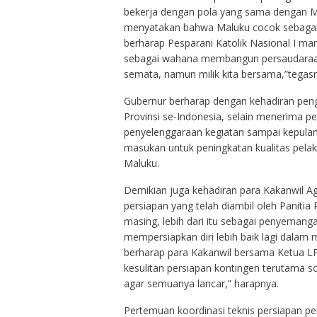
bekerja dengan pola yang sama dengan MT
menyatakan bahwa Maluku cocok sebagai
berharap Pesparani Katolik Nasional I 
sebagai wahana membangun persaudaraan s
semata, namun milik kita bersama,”tegasn
Gubernur berharap dengan kehadiran peng
Provinsi se-Indonesia, selain menerima pe
penyelenggaraan kegiatan sampai kepulan
masukan untuk peningkatan kualitas pelak
Maluku.
Demikian juga kehadiran para Kakanwil Ag
persiapan yang telah diambil oleh Panit
masing, lebih dari itu sebagai penyeman
mempersiapkan diri lebih baik lagi dalam 
berharap para Kakanwil bersama Ketua L
kesulitan persiapan kontingen terutama 
agar semuanya lancar,” harapnya.
Pertemuan koordinasi teknis persiapan pel