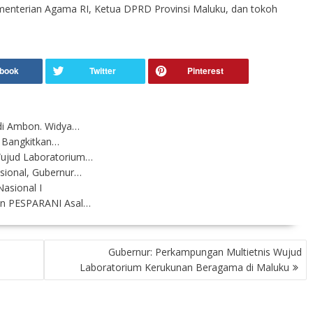
menterian Agama RI, Ketua DPRD Provinsi Maluku, dan tokoh
 di Ambon. Widya…
 Bangkitkan…
Wujud Laboratorium…
sional, Gubernur…
asional I
gen PESPARANI Asal…
Gubernur: Perkampungan Multietnis Wujud
Laboratorium Kerukunan Beragama di Maluku