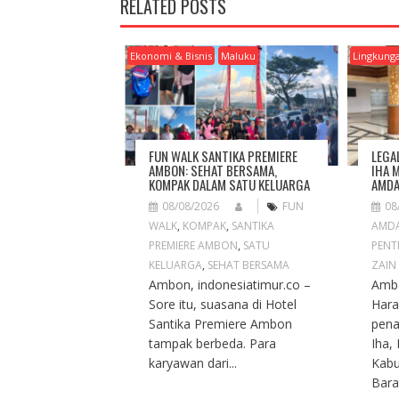
RELATED POSTS
A
V
I
Ekonomi & Bisnis
Maluku
Lingkung
G
A
T
I
O
FUN WALK SANTIKA PREMIERE
LEGA
N
AMBON: SEHAT BERSAMA,
IHA 
KOMPAK DALAM SATU KELUARGA
AMDA
08/08/2026
FUN
08
WALK
,
KOMPAK
,
SANTIKA
AMD
PREMIERE AMBON
,
SATU
PENT
KELUARGA
,
SEHAT BERSAMA
ZAIN
Ambon, indonesiatimur.co –
Ambo
Sore itu, suasana di Hotel
Hara
Santika Premiere Ambon
pena
tampak berbeda. Para
Iha,
karyawan dari...
Kabu
Barat