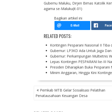
Gubernu Maluku, Dirjen Bimas Katolik Ke
agama se-Maluku(it-01)
Bagikan artikel ini
RELATED POSTS:
Kontingen Pesparani Nasional II Tiba
Gubernur: LP3KD Ada Untuk Jaga Dan
Gubernur: Perkampungan Multietnis 
Lepas Kontingen PESPARANI ke-III Na
Presiden Diharapkan Buka Pesparani N
Minim Anggaran, Hingga Kini Kontin
P
Pemkab MTB Gelar Sosialisasi Pelatihan
O
Penatausahaan Keuangan Desa
S
T
N