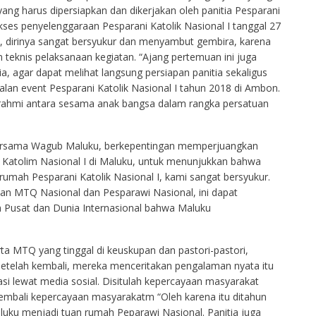
ang harus dipersiapkan dan dikerjakan oleh panitia Pesparani
s penyelenggaraan Pesparani Katolik Nasional I tanggal 27
 dirinya sangat bersyukur dan menyambut gembira, karena
n teknis pelaksanaan kegiatan. “Ajang pertemuan ini juga
 agar dapat melihat langsung persiapan panitia sekaligus
an event Pesparani Katolik Nasional I tahun 2018 di Ambon.
urahmi antara sesama anak bangsa dalam rangka persatuan
bersama Wagub Maluku, berkepentingan memperjuangkan
i Katolim Nasional I di Maluku, untuk menunjukkan bahwa
mah Pesparani Katolik Nasional I, kami sangat bersyukur.
an MTQ Nasional dan Pesparawi Nasional, ini dapat
Pusat dan Dunia Internasional bahwa Maluku
 MTQ yang tinggal di keuskupan dan pastori-pastori,
etelah kembali, mereka menceritakan pengalaman nyata itu
si lewat media sosial. Disitulah kepercayaan masyarakat
bali kepercayaan masyarakatm “Oleh karena itu ditahun
ku menjadi tuan rumah Peparawi Nasional. Panitia juga