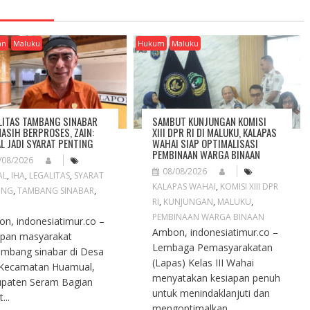
an
Maluku
Hukum
Maluku
LITAS TAMBANG SINABAR
SAMBUT KUNJUNGAN KOMISI
MASIH BERPROSES, ZAIN:
XIII DPR RI DI MALUKU, KALAPAS
L JADI SYARAT PENTING
WAHAI SIAP OPTIMALISASI
PEMBINAAN WARGA BINAAN
/08/2026
08/08/2026
AL
,
IHA
,
LEGALITAS
,
SYARAT
KALAPAS WAHAI
,
KOMISI XIII DPR
ING
,
TAMBANG SINABAR
,
RI
,
KUNJUNGAN
,
MALUKU
,
PEMBINAAN WARGA BINAAN
n, indonesiatimur.co –
Ambon, indonesiatimur.co –
pan masyarakat
Lembaga Pemasyarakatan
mbang sinabar di Desa
(Lapas) Kelas III Wahai
 Kecamatan Huamual,
menyatakan kesiapan penuh
paten Seram Bagian
untuk menindaklanjuti dan
...
mengoptimalkan...