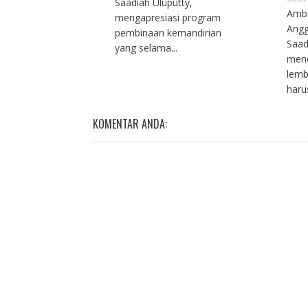
Saadiah Uluputty,
Ambo
mengapresiasi program
Angg
pembinaan kemandirian
Saad
yang selama...
men
lemb
haru
KOMENTAR ANDA: