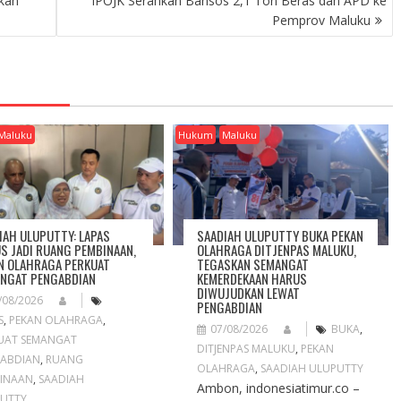
kan
IPOJK Serahkan Bansos 2,1 Ton Beras dan APD ke
Pemprov Maluku
Maluku
Hukum
Maluku
IAH ULUPUTTY: LAPAS
SAADIAH ULUPUTTY BUKA PEKAN
S JADI RUANG PEMBINAAN,
OLAHRAGA DITJENPAS MALUKU,
N OLAHRAGA PERKUAT
TEGASKAN SEMANGAT
NGAT PENGABDIAN
KEMERDEKAAN HARUS
DIWUJUDKAN LEWAT
/08/2026
PENGABDIAN
S
,
PEKAN OLAHRAGA
,
07/08/2026
BUKA
,
UAT SEMANGAT
DITJENPAS MALUKU
,
PEKAN
ABDIAN
,
RUANG
OLAHRAGA
,
SAADIAH ULUPUTTY
INAAN
,
SAADIAH
Ambon, indonesiatimur.co –
UTTY