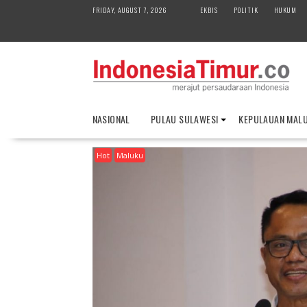
S
FRIDAY, AUGUST 7, 2026
EKBIS
POLITIK
HUKUM
k
i
p
t
o
c
o
NASIONAL
PULAU SULAWESI
KEPULAUAN MAL
n
t
Hot
Maluku
e
n
t