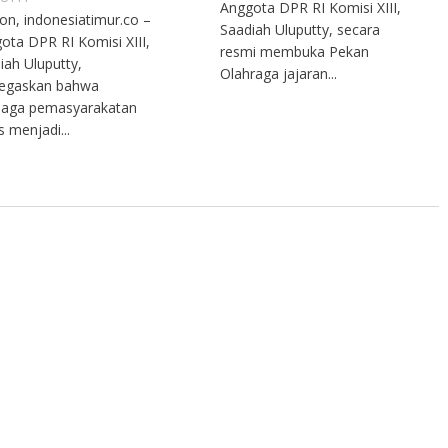
Anggota DPR RI Komisi XIII,
n, indonesiatimur.co –
Saadiah Uluputty, secara
ota DPR RI Komisi XIII,
resmi membuka Pekan
iah Uluputty,
Olahraga jajaran...
egaskan bahwa
aga pemasyarakatan
s menjadi...