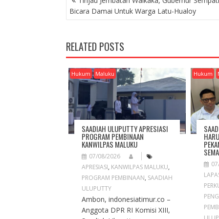
Tinjau Jembatan Waikaka, Gubernur Sempat
O
Bicara Damai Untuk Warga Latu-Hualoy
S
T
N
RELATED POSTS
A
V
I
Hukum
Maluku
Hukum
G
A
T
I
O
SAADIAH ULUPUTTY APRESIASI
SAAD
N
PROGRAM PEMBINAAN
HARU
KANWILPAS MALUKU
PEKA
SEMA
07/08/2026
07
APRESIASI
,
KANWILPAS MALUKU
,
LAPA
PROGRAM PEMBINAAN
,
SAADIAH
PERK
ULUPUTTY
PENG
Ambon, indonesiatimur.co –
PEMB
Anggota DPR RI Komisi XIII,
ULUP