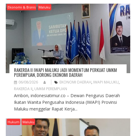
Ekonomi & Bisnis
Maluku
RAKERDA II IWAPI MALUKU JADI MOMENTUM PERKUAT UMKM
PEREMPUAN, DORONG EKONOMI DAERAH
06/08/2026
EKONOMI DAERAH
,
IWAPI MALUKU
,
RAKERDA II
,
UMKM PEREMPUAN
Ambon, indonesiatimur.co – Dewan Pengurus Daerah
Ikatan Wanita Pengusaha Indonesia (IWAPI) Provinsi
Maluku menggelar Rapat Kerja...
Hukum
Maluku