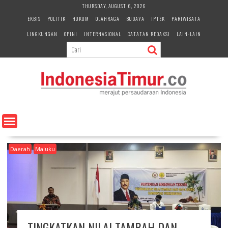
S
THURSDAY, AUGUST 6, 2026
k
EKBIS
POLITIK
HUKUM
OLAHRAGA
BUDAYA
IPTEK
PARIWISATA
i
LINGKUNGAN
OPINI
INTERNASIONAL
CATATAN REDAKSI
LAIN-LAIN
p
t
o
c
o
n
t
e
n
t
Daerah
Maluku
TINGKATKAN NILAI TAMBAH DAN