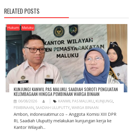
N
A
RELATED POSTS
V
I
G
Hukum
Maluku
A
T
I
O
N
KUNJUNGI KANWIL PAS MALUKU, SAADIAH SOROTI PENGUATAN
KELEMBAGAAN HINGGA PEMBINAAN WARGA BINAAN
06/08/2026
KANWIL PAS MALUKU
,
KUNJUNGI
,
PEMBINAAN
,
SAADIAH ULUPUTTY
,
WARGA BINAAN
Ambon, indonesiatimur.co – Anggota Komisi XIII DPR
RI, Saadiah Uluputty melakukan kunjungan kerja ke
Kantor Wilayah...