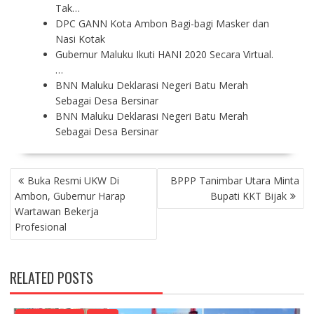
Tak…
DPC GANN Kota Ambon Bagi-bagi Masker dan
Nasi Kotak
Gubernur Maluku Ikuti HANI 2020 Secara Virtual.
…
BNN Maluku Deklarasi Negeri Batu Merah
Sebagai Desa Bersinar
BNN Maluku Deklarasi Negeri Batu Merah
Sebagai Desa Bersinar
P
Buka Resmi UKW Di
BPPP Tanimbar Utara Minta
O
Ambon, Gubernur Harap
Bupati KKT Bijak
S
Wartawan Bekerja
T
Profesional
N
A
V
RELATED POSTS
I
G