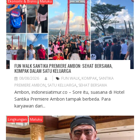
A
Ekonomi & Bisnis
Maluku
T
I
O
N
FUN WALK SANTIKA PREMIERE AMBON: SEHAT BERSAMA,
KOMPAK DALAM SATU KELUARGA
08/08/2026
FUN WALK
,
KOMPAK
,
SANTIKA
PREMIERE AMBON
,
SATU KELUARGA
,
SEHAT BERSAMA
Ambon, indonesiatimur.co – Sore itu, suasana di Hotel
Santika Premiere Ambon tampak berbeda. Para
karyawan dari...
Lingkungan
Maluku