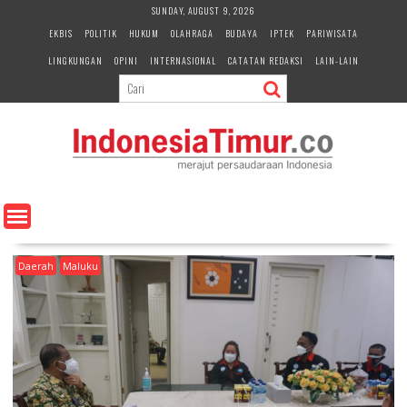
S
SUNDAY, AUGUST 9, 2026
k
EKBIS
POLITIK
HUKUM
OLAHRAGA
BUDAYA
IPTEK
PARIWISATA
i
LINGKUNGAN
OPINI
INTERNASIONAL
CATATAN REDAKSI
LAIN-LAIN
p
t
o
c
o
n
t
e
n
t
Daerah
Maluku