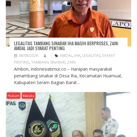
LEGALITAS TAMBANG SINABAR IHA MASIH BERPROSES, ZAIN:
AMDAL JADI SYARAT PENTING
08/08/2026
AMDAL
,
IHA
,
LEGALITAS
,
SYARAT
PENTING
,
TAMBANG SINABAR
,
ZAIN
Ambon, indonesiatimur.co – Harapan masyarakat
penambang sinabar di Desa Iha, Kecamatan Huamual,
Kabupaten Seram Bagian Barat...
Hukum
Maluku