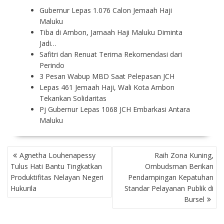
Gubernur Lepas 1.076 Calon Jemaah Haji
Maluku
Tiba di Ambon, Jamaah Haji Maluku Diminta
Jadi…
Safitri dan Renuat Terima Rekomendasi dari
Perindo
3 Pesan Wabup MBD Saat Pelepasan JCH
Lepas 461 Jemaah Haji, Wali Kota Ambon
Tekankan Solidaritas
Pj Gubernur Lepas 1068 JCH Embarkasi Antara
Maluku
P
Agnetha Louhenapessy
Raih Zona Kuning,
O
Tulus Hati Bantu Tingkatkan
Ombudsman Berikan
S
Produktifitas Nelayan Negeri
Pendampingan Kepatuhan
T
Hukurila
Standar Pelayanan Publik di
N
Bursel
A
V