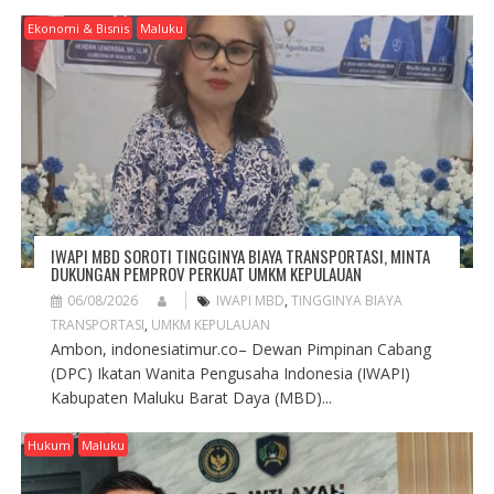
Ekonomi & Bisnis
Maluku
IWAPI MBD SOROTI TINGGINYA BIAYA TRANSPORTASI, MINTA
DUKUNGAN PEMPROV PERKUAT UMKM KEPULAUAN
06/08/2026
IWAPI MBD
,
TINGGINYA BIAYA
TRANSPORTASI
,
UMKM KEPULAUAN
Ambon, indonesiatimur.co– Dewan Pimpinan Cabang
(DPC) Ikatan Wanita Pengusaha Indonesia (IWAPI)
Kabupaten Maluku Barat Daya (MBD)...
Hukum
Maluku