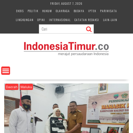
S
FRIDAY, AUGUST 7, 2026
k
EKBIS
POLITIK
HUKUM
OLAHRAGA
BUDAYA
IPTEK
PARIWISATA
i
LINGKUNGAN
OPINI
INTERNASIONAL
CATATAN REDAKSI
LAIN-LAIN
p
t
o
c
o
n
t
e
n
t
Daerah
Maluku