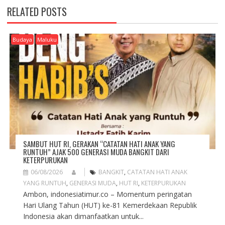
I
RELATED POSTS
G
A
T
Budaya
Maluku
I
O
N
SAMBUT HUT RI, GERAKAN “CATATAN HATI ANAK YANG
RUNTUH” AJAK 500 GENERASI MUDA BANGKIT DARI
KETERPURUKAN
06/08/2026
BANGKIT
,
CATATAN HATI ANAK
YANG RUNTUH
,
GENERASI MUDA
,
HUT RI
,
KETERPURUKAN
Ambon, indonesiatimur.co – Momentum peringatan
Hari Ulang Tahun (HUT) ke-81 Kemerdekaan Republik
Indonesia akan dimanfaatkan untuk...