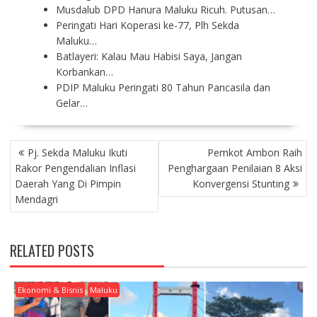
Musdalub DPD Hanura Maluku Ricuh. Putusan…
Peringati Hari Koperasi ke-77, Plh Sekda
Maluku…
Batlayeri: Kalau Mau Habisi Saya, Jangan
Korbankan…
PDIP Maluku Peringati 80 Tahun Pancasila dan
Gelar…
P
Pj. Sekda Maluku Ikuti
Pemkot Ambon Raih
O
Rakor Pengendalian Inflasi
Penghargaan Penilaian 8 Aksi
S
Daerah Yang Di Pimpin
Konvergensi Stunting
T
Mendagri
N
A
V
RELATED POSTS
I
G
A
Ekonomi & Bisnis
Maluku
T