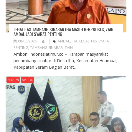
LEGALITAS TAMBANG SINABAR IHA MASIH BERPROSES, ZAIN:
AMDAL JADI SYARAT PENTING
08/08/2026
AMDAL
,
IHA
,
LEGALITAS
,
SYARAT
PENTING
,
TAMBANG SINABAR
,
ZAIN
Ambon, indonesiatimur.co – Harapan masyarakat
penambang sinabar di Desa Iha, Kecamatan Huamual,
Kabupaten Seram Bagian Barat...
Hukum
Maluku