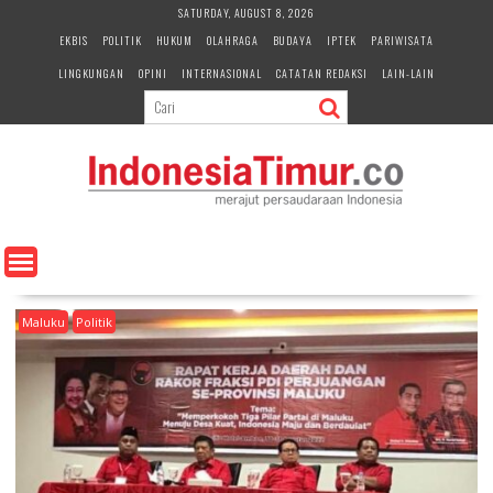
S
SATURDAY, AUGUST 8, 2026
k
EKBIS
POLITIK
HUKUM
OLAHRAGA
BUDAYA
IPTEK
PARIWISATA
i
LINGKUNGAN
OPINI
INTERNASIONAL
CATATAN REDAKSI
LAIN-LAIN
p
t
o
c
o
n
t
e
n
t
Maluku
Politik