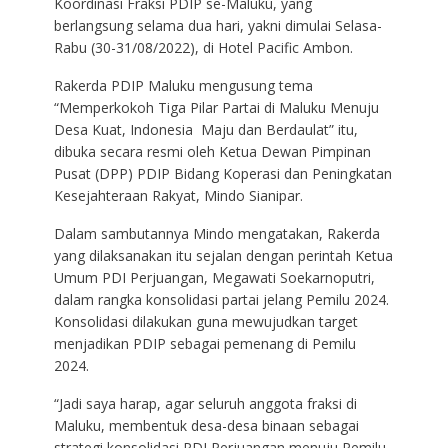
Koordinasi Fraksi PDIP se-Maluku, yang
berlangsung selama dua hari, yakni dimulai Selasa-
Rabu (30-31/08/2022), di Hotel Pacific Ambon.
Rakerda PDIP Maluku mengusung tema
“Memperkokoh Tiga Pilar Partai di Maluku Menuju
Desa Kuat, Indonesia Maju dan Berdaulat” itu,
dibuka secara resmi oleh Ketua Dewan Pimpinan
Pusat (DPP) PDIP Bidang Koperasi dan Peningkatan
Kesejahteraan Rakyat, Mindo Sianipar.
Dalam sambutannya Mindo mengatakan, Rakerda
yang dilaksanakan itu sejalan dengan perintah Ketua
Umum PDI Perjuangan, Megawati Soekarnoputri,
dalam rangka konsolidasi partai jelang Pemilu 2024.
Konsolidasi dilakukan guna mewujudkan target
menjadikan PDIP sebagai pemenang di Pemilu
2024.
“Jadi saya harap, agar seluruh anggota fraksi di
Maluku, membentuk desa-desa binaan sebagai
strategi konsolidasi PDI Perjuangan menuju Pemilu