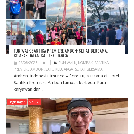
I
O
N
FUN WALK SANTIKA PREMIERE AMBON: SEHAT BERSAMA,
KOMPAK DALAM SATU KELUARGA
08/08/2026
FUN WALK
,
KOMPAK
,
SANTIKA
PREMIERE AMBON
,
SATU KELUARGA
,
SEHAT BERSAMA
Ambon, indonesiatimur.co – Sore itu, suasana di Hotel
Santika Premiere Ambon tampak berbeda. Para
karyawan dari...
Lingkungan
Maluku